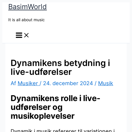
BasimWorld
Gå
til
It is all about music
indholdet
Dynamikens betydning i
live-udførelser
Af
Musiker
/
24. december 2024
/
Musik
Dynamikens rolle i live-
udførelser og
musikoplevelser
Dynamik i musik refererer til variationen i