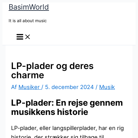
BasimWorld
Gå
til
It is all about music
indholdet
LP-plader og deres
charme
Af
Musiker
/
5. december 2024
/
Musik
LP-plader: En rejse gennem
musikkens historie
LP-plader, eller langspillerplader, har en rig
historie, der strækker sig tilbage til