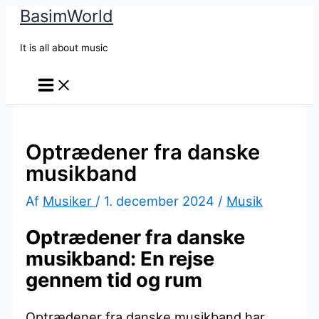
BasimWorld
Gå
til
It is all about music
indholdet
Optrædener fra danske
musikband
Af
Musiker
/
1. december 2024
/
Musik
Optrædener fra danske
musikband: En rejse
gennem tid og rum
Optrædener fra danske musikband har