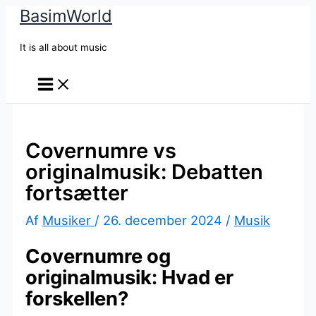
BasimWorld
Gå
til
It is all about music
indholdet
Covernumre vs
originalmusik: Debatten
fortsætter
Af
Musiker
/
26. december 2024
/
Musik
Covernumre og
originalmusik: Hvad er
forskellen?