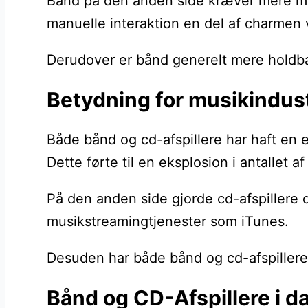
Bånd på den anden side kræver mere manu
manuelle interaktion en del af charmen ve
Derudover er bånd generelt mere holdba
Betydning for musikindus
Både bånd og cd-afspillere har haft en
Dette førte til en eksplosion i antallet
På den anden side gjorde cd-afspillere d
musikstreamingtjenester som iTunes.
Desuden har både bånd og cd-afspillere 
Bånd og CD-Afspillere i 