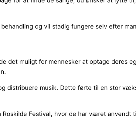
bage for at finde de sange, du ønsker at lytte 
ehandling og vil stadig fungere selv efter man
jorde det muligt for mennesker at optage deres
en.
tribuere musik. Dette førte til en stor vækst i 
m Roskilde Festival, hvor de har været anvendt t