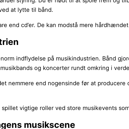
el styring. Du er nødt til at spole frem og til
d at lytte til bånd.
re end cd’er. De kan modstå mere hårdhændet b
trien
 enorm indflydelse på musikindustrien. Bånd g
 af musikbands og koncerter rundt omkring i verd
et nemmere end nogensinde før at producere og dis
spillet vigtige roller ved store musikevents so
dagens musikscene