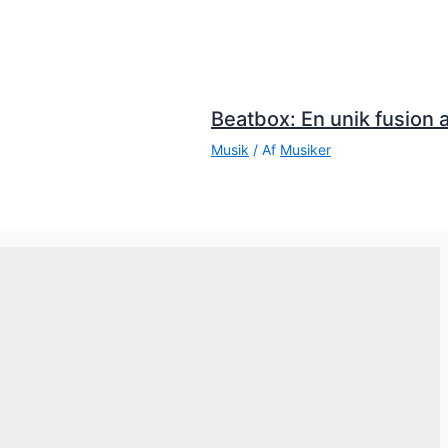
Beatbox: En unik fusion a
Musik
/ Af
Musiker