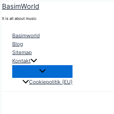
BasimWorld
Gå
til
It is all about music
indholdet
Basimworld
Blog
Sitemap
Kontakt
Cookiepolitik (EU)