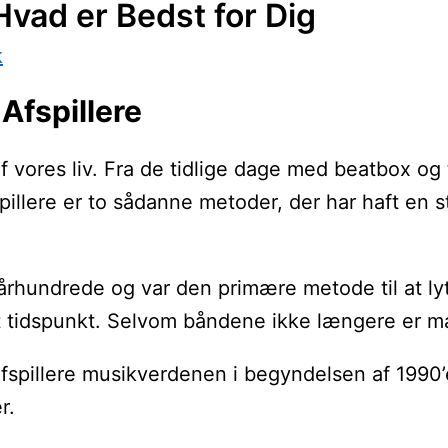
Hvad er Bedst for Dig
k
Afspillere
af vores liv. Fra de tidlige dage med beatbox og
illere er to sådanne metoder, der har haft en s
rhundrede og var den primære metode til at lytte
 tidspunkt. Selvom båndene ikke længere er mai
spillere musikverdenen i begyndelsen af 1990’er
r.