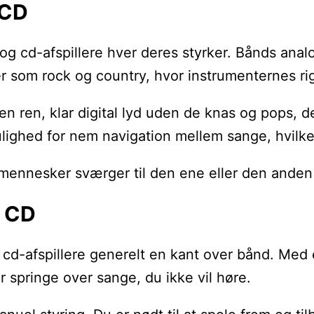
 CD
 og cd-afspillere hver deres styrker. Bånds anal
r som rock og country, hvor instrumenternes ri
en ren, klar digital lyd uden de knas og pops, 
ghed for nem navigation mellem sange, hvilket k
nnesker sværger til den ene eller den anden me
s CD
 cd-afspillere generelt en kant over bånd. Med 
er springe over sange, du ikke vil høre.