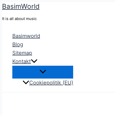
BasimWorld
Gå
til
It is all about music
indholdet
Basimworld
Blog
Sitemap
Kontakt
Cookiepolitik (EU)