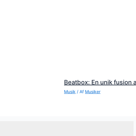
Beatbox: En unik fusion a
Musik
/ Af
Musiker