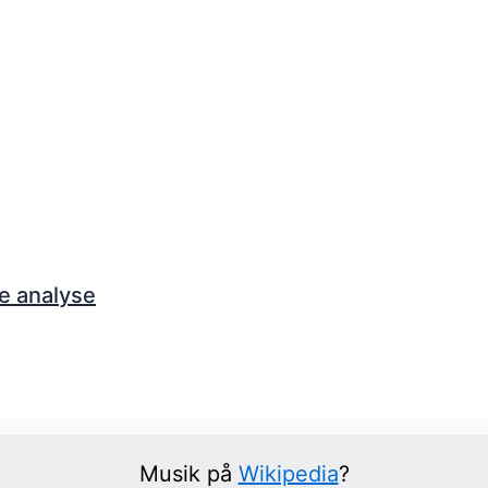
e analyse
Musik på
Wikipedia
?