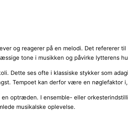
ver og reagerer på en melodi. Det refererer ti
ssige tone i musikken og påvirke lytterens hu
i. Dette ses ofte i klassiske stykker som adagi
ngst. Tempoet kan derfor være en nøglefaktor i
ptræden. I ensemble- eller orkesterindstilling
amlede musikalske oplevelse.