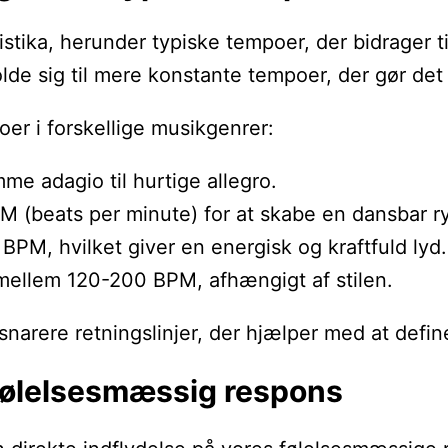
tika, herunder typiske tempoer, der bidrager ti
lde sig til mere konstante tempoer, der gør det
er i forskellige musikgenrer:
mme adagio til hurtige allegro.
M (beats per minute) for at skabe en dansbar r
BPM, hvilket giver en energisk og kraftfuld lyd.
mellem 120-200 BPM, afhængigt af stilen.
 snarere retningslinjer, der hjælper med at def
følelsesmæssig respons