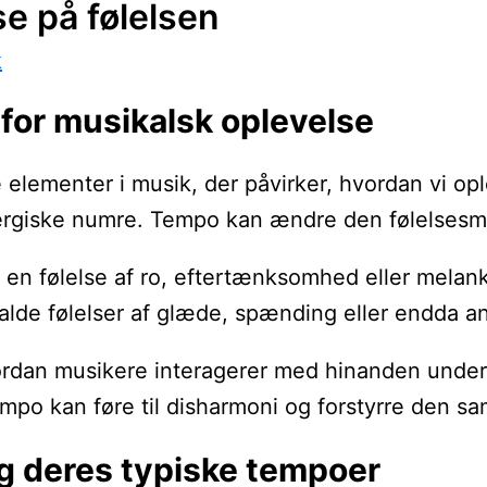
e på følelsen
k
for musikalsk oplevelse
ementer i musik, der påvirker, hvordan vi ople
ergiske numre. Tempo kan ændre den følelsesmæ
n følelse af ro, eftertænksomhed eller melankol
kalde følelser af glæde, spænding eller endda a
an musikere interagerer med hinanden under en o
mpo kan føre til disharmoni og forstyrre den s
og deres typiske tempoer