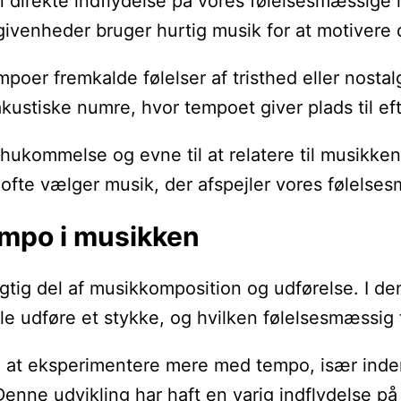
n direkte indflydelse på vores følelsesmæssige r
givenheder bruger hurtig musik for at motivere 
er fremkalde følelser af tristhed eller nostalg
g akustiske numre, hvor tempoet giver plads til 
kommelse og evne til at relatere til musikken. 
 ofte vælger musik, der afspejler vores følelses
empo i musikken
igtig del af musikkomposition og udførelse. I den
le udføre et stykke, og hvilken følelsesmæssig 
at eksperimentere mere med tempo, især inden f
enne udvikling har haft en varig indflydelse p