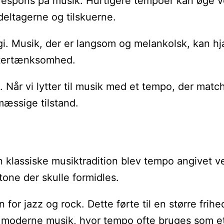
espons på musik. Hurtigere tempoer kan øge vore
deltagerne og tilskuerne.
i. Musik, der er langsom og melankolsk, kan hjæ
eftertænksomhed.
Når vi lytter til musik med et tempo, der match
mæssige tilstand.
 klassiske musiktradition blev tempo angivet ved
tone der skulle formidles.
or jazz og rock. Dette førte til en større fri
å moderne musik, hvor tempo ofte bruges som et