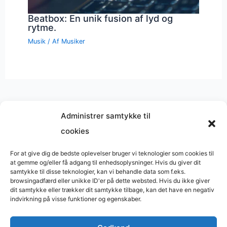
Beatbox: En unik fusion af lyd og
rytme.
Musik
/ Af
Musiker
Administrer samtykke til
cookies
Musik på
Wikipedia
?
Copyright © 2026 BasimWorld
For at give dig de bedste oplevelser bruger vi teknologier som cookies til
at gemme og/eller få adgang til enhedsoplysninger. Hvis du giver dit
Udviklet af
Webbureau.dk
samtykke til disse teknologier, kan vi behandle data som f.eks.
browsingadfærd eller unikke ID'er på dette websted. Hvis du ikke giver
Bygget med
WordPress
dit samtykke eller trækker dit samtykke tilbage, kan det have en negativ
indvirkning på visse funktioner og egenskaber.