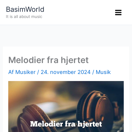
Gå
BasimWorld
til
It is all about music
indholdet
Melodier fra hjertet
Af
Musiker
/
24. november 2024
/
Musik