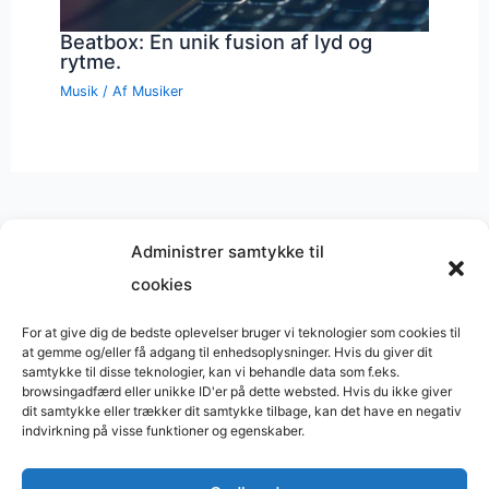
Beatbox: En unik fusion af lyd og
rytme.
Musik
/ Af
Musiker
Administrer samtykke til
cookies
Musik på
Wikipedia
?
Copyright © 2026 BasimWorld
For at give dig de bedste oplevelser bruger vi teknologier som cookies til
at gemme og/eller få adgang til enhedsoplysninger. Hvis du giver dit
Udviklet af
Webbureau.dk
samtykke til disse teknologier, kan vi behandle data som f.eks.
browsingadfærd eller unikke ID'er på dette websted. Hvis du ikke giver
Bygget med
WordPress
dit samtykke eller trækker dit samtykke tilbage, kan det have en negativ
indvirkning på visse funktioner og egenskaber.