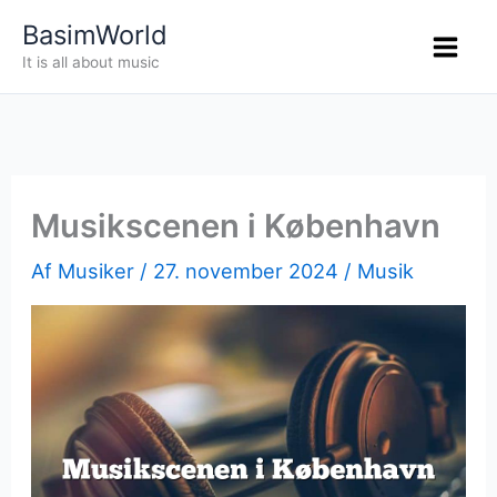
Gå
BasimWorld
til
It is all about music
indholdet
Musikscenen i København
Af
Musiker
/
27. november 2024
/
Musik