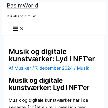
BasimWorld
Gå
til
It is all about music
indholdet
Musik og digitale
kunstværker: Lyd i NFT’er
Af
Musiker
/
7. december 2024
/
Musik
Musik og digitale
kunstværker: Lyd i NFT’er
Musik og digitale kunstværker har i de
seneste år fået en ny dimension med