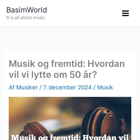
Gå
BasimWorld
til
It is all about music
indholdet
Musik og fremtid: Hvordan
vil vi lytte om 50 år?
Af
Musiker
/
7. december 2024
/
Musik