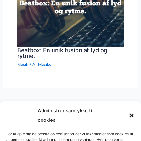
Beatbox: En unik fusion af lyd og
rytme.
Musik
/ Af
Musiker
Administrer samtykke til
cookies
Musik på
Wikipedia
?
Copyright © 2026 BasimWorld
For at give dig de bedste oplevelser bruger vi teknologier som cookies til
at gemme og/eller få adgang til enhedsoplysninger. Hvis du giver dit