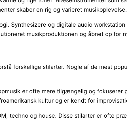
re varme og rige toner. Blæseinstrumenter som sa
nter skaber en rig og varieret musikoplevelse.
logi. Synthesizere og digitale audio workstatio
utioneret musikproduktionen og åbnet op for n
stå forskellige stilarter. Nogle af de mest pop
opmusik er ofte mere tilgængelig og fokuserer p
afroamerikansk kultur og er kendt for improvisa
, techno og house. Disse stilarter er ofte præge