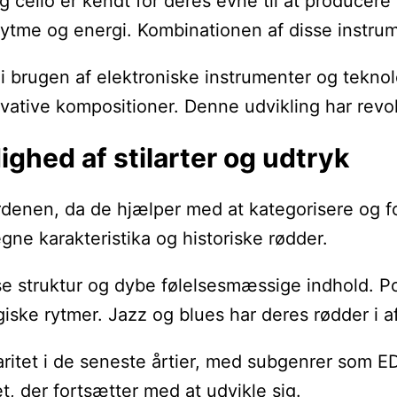
og cello er kendt for deres evne til at produce
tme og energi. Kombinationen af disse instrume
 i brugen af elektroniske instrumenter og tekno
ative kompositioner. Denne udvikling har revol
ghed af stilarter og udtryk
denen, da de hjælper med at kategorisere og for
gne karakteristika og historiske rødder.
se struktur og dybe følelsesmæssige indhold. P
rgiske rytmer. Jazz og blues har deres rødder i 
ritet i de seneste årtier, med subgenrer som EDM
tet, der fortsætter med at udvikle sig.