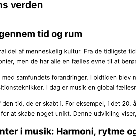
ns verden
 gennem tid og rum
al del af menneskelig kultur. Fra de tidligste ti
nier, men de har alle en fælles evne til at ber
kt med samfundets forandringer. I oldtiden blev 
tionsteknikker. I dag er musik en global fælle
den tid, de er skabt i. For eksempel, i det 20.
r for at skabe noget unikt. Denne udvikling vise
er i musik: Harmoni, rytme o