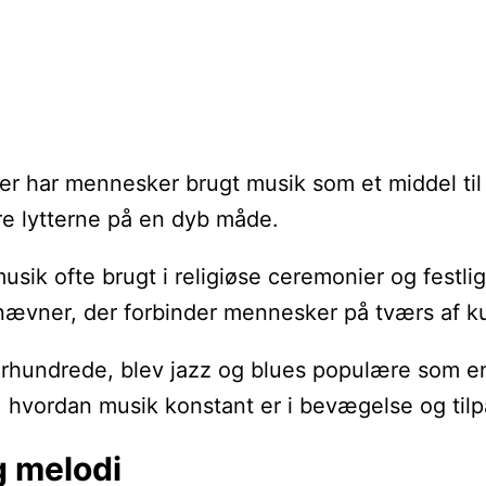
der har mennesker brugt musik som et middel til 
øre lytterne på en dyb måde.
musik ofte brugt i religiøse ceremonier og festli
snævner, der forbinder mennesker på tværs af ku
 århundrede, blev jazz og blues populære som en 
r, hvordan musik konstant er i bevægelse og til
g melodi