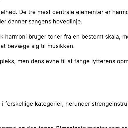
hed. De tre mest centrale elementer er harmoni,
der danner sangens hovedlinje.
sk harmoni bruger toner fra en bestemt skala, m
l at bevæge sig til musikken.
pleks, men dens evne til at fange lytterens op
s i forskellige kategorier, herunder strengeinst