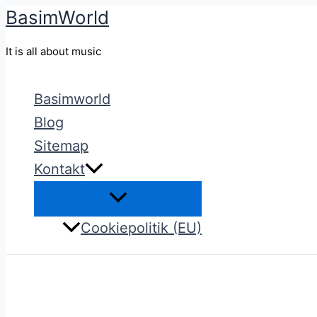
BasimWorld
Gå
til
It is all about music
indholdet
Basimworld
Blog
Sitemap
Kontakt
Cookiepolitik (EU)