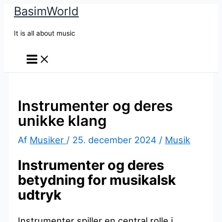
BasimWorld
Gå
til
It is all about music
indholdet
Instrumenter og deres
unikke klang
Af
Musiker
/
25. december 2024
/
Musik
Instrumenter og deres
betydning for musikalsk
udtryk
Instrumenter spiller en central rolle i