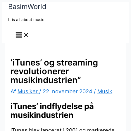
BasimWorld
Gå
til
It is all about music
indholdet
‘iTunes’ og streaming
revolutionerer
musikindustrien”
Af
Musiker
/
22. november 2024
/
Musik
iTunes’ indflydelse på
musikindustrien
iTunes blev lanceret i 2001 og markerede