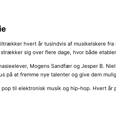
ie
 tiltrækker hvert år tusindvis af musikelskere fr
, og strækker sig over flere dage, hvor både eta
ymnasieelever, Mogens Sandfær og Jesper B. Niel
fokus på at fremme nye talenter og give dem muli
 pop til elektronisk musik og hip-hop. Hvert år