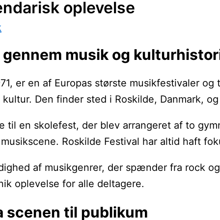
gendarisk oplevelse
k
se gennem musik og kulturhistor
971, er en af Europas største musikfestivaler og
t og kultur. Den finder sted i Roskilde, Danmark
ge til en skolefest, der blev arrangeret af to g
ke musikscene. Roskilde Festival har altid haft 
ldighed af musikgenrer, der spænder fra rock og
nik oplevelse for alle deltagere.
a scenen til publikum