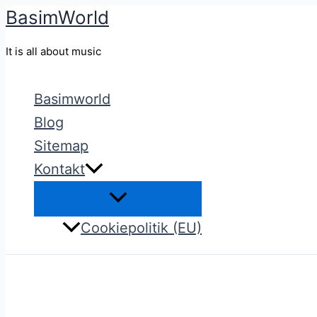
BasimWorld
Gå
til
It is all about music
indholdet
Basimworld
Blog
Sitemap
Kontakt
Cookiepolitik (EU)