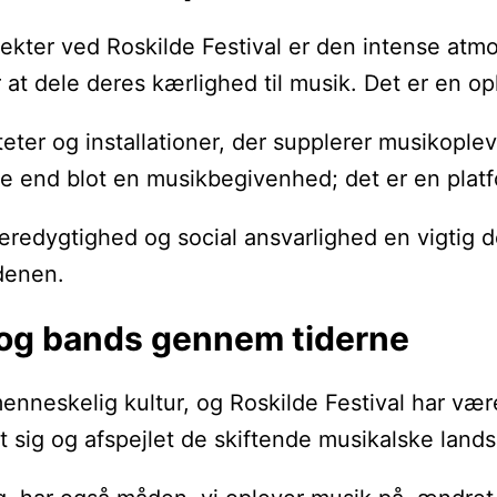
er ved Roskilde Festival er den intense atmosf
or at dele deres kærlighed til musik. Det er en
teter og installationer, der supplerer musikople
re end blot en musikbegivenhed; det er en platfo
dygtighed og social ansvarlighed en vigtig del a
rdenen.
 og bands gennem tiderne
 menneskelig kultur, og Roskilde Festival har v
t sig og afspejlet de skiftende musikalske landsk