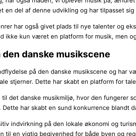
ig, har også måden, vi oplever musik på, ændret 
 en del af denne udvikling og har tilpasset sig
enrer har også givet plads til nye talenter og
d ikke kun været en platform for musik, men ogs
på den danske musikscene
g indflydelse på den danske musikscene og har 
nale stjerner. Dette har skabt en platform for t
 til det danske musikmiljø, hvor den fungerer s
up. Dette har skabt en sund konkurrence blandt 
tiv indvirkning på den lokale økonomi og turism
len til en vigtig begivenhed for både byen og re