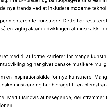
sig. Fra LP-plader og båndoptagere til streaming
 de nye trends ved at inkludere moderne teknolo
 eksperimenterende kunstnere. Dette har result
å en vigtig aktør i udviklingen af musikalsk in
været med til at forme karrierer for mange kun
alentudvikling og har givet danske musikere mulig
om en inspirationskilde for nye kunstnere. Man
danske musikere og har bidraget til en blomstr
e. Med tusindvis af besøgende, der strømmer til
gionen.