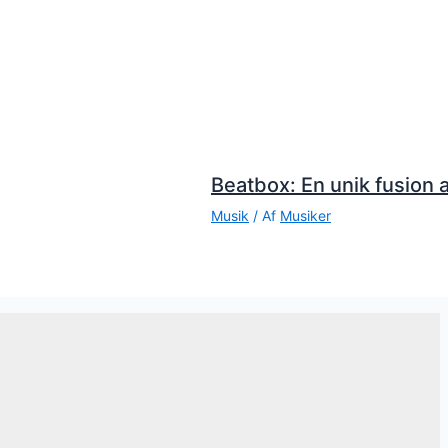
Beatbox: En unik fusion a
Musik
/ Af
Musiker