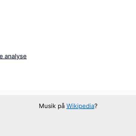
e analyse
Musik på
Wikipedia
?