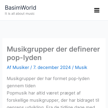
Gå
BasimWorld
til
It is all about music
indholdet
Musikgrupper der definerer
pop-lyden
Af
Musiker
/
7. december 2024
/
Musik
Musikgrupper der har formet pop-lyden
gennem tiden
Popmusik har altid været præget af
forskellige musikgrupper, der har bidraget til
genrens udvikling. Fra de tidlige dage med