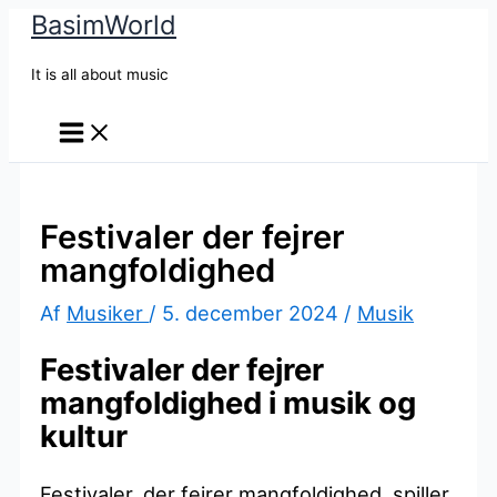
BasimWorld
Gå
til
It is all about music
indholdet
Festivaler der fejrer
mangfoldighed
Af
Musiker
/
5. december 2024
/
Musik
Festivaler der fejrer
mangfoldighed i musik og
kultur
Festivaler, der fejrer mangfoldighed, spiller