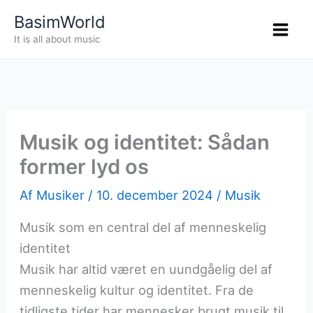
Gå
BasimWorld
til
It is all about music
indholdet
Musik og identitet: Sådan
former lyd os
Af
Musiker
/
10. december 2024
/
Musik
Musik som en central del af menneskelig
identitet
Musik har altid været en uundgåelig del af
menneskelig kultur og identitet. Fra de
tidligste tider har mennesker brugt musik til