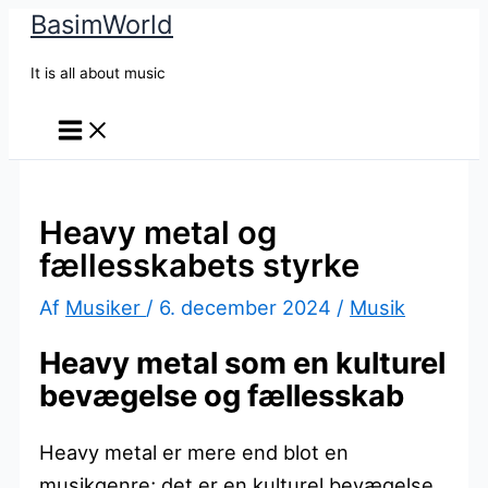
BasimWorld
Gå
til
It is all about music
indholdet
Heavy metal og
fællesskabets styrke
Af
Musiker
/
6. december 2024
/
Musik
Heavy metal som en kulturel
bevægelse og fællesskab
Heavy metal er mere end blot en
musikgenre; det er en kulturel bevægelse,