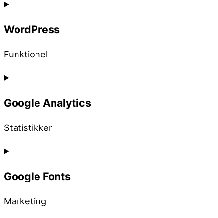
WordPress
Funktionel
Consent
to
Google Analytics
service
wordpress
Statistikker
Consent
to
Google Fonts
service
google-
Marketing
analytics