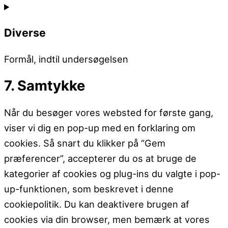
Consent
to
Diverse
service
google-
Formål, indtil undersøgelsen
fonts
7. Samtykke
Consent
to
Når du besøger vores websted for første gang,
service
viser vi dig en pop-up med en forklaring om
diverse
cookies. Så snart du klikker på “Gem
præferencer”, accepterer du os at bruge de
kategorier af cookies og plug-ins du valgte i pop-
up-funktionen, som beskrevet i denne
cookiepolitik. Du kan deaktivere brugen af ​​
cookies via din browser, men bemærk at vores