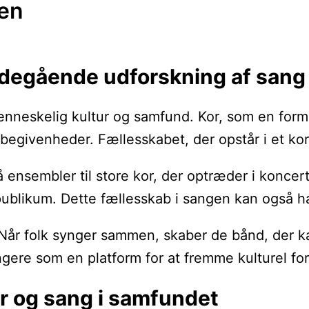
gen
bdegående udforskning af sang
menneskelig kultur og samfund. Kor, som en form
ts begivenheder. Fællesskabet, der opstår i et kor
små ensembler til store kor, der optræder i konce
blikum. Dette fællesskab i sangen kan også ha
 Når folk synger sammen, skaber de bånd, der kan
ungere som en platform for at fremme kulturel f
or og sang i samfundet