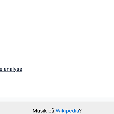
e analyse
Musik på
Wikipedia
?