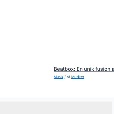
Beatbox: En unik fusion a
Musik
/ Af
Musiker