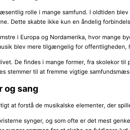
væsentlig rolle i mange samfund. I oldtiden blev s
e. Dette skabte ikke kun en åndelig forbindels
omstre i Europa og Nordamerika, hvor mange bye
sik blev mere tilgængelig for offentligheden, hvi
klivet. De findes i mange former, fra skolekor ti
eres stemmer til at fremme vigtige samfundsmæs
r og sang
tigt at forstå de musikalske elementer, der spi
risterne synger, og som ofte er det mest genke