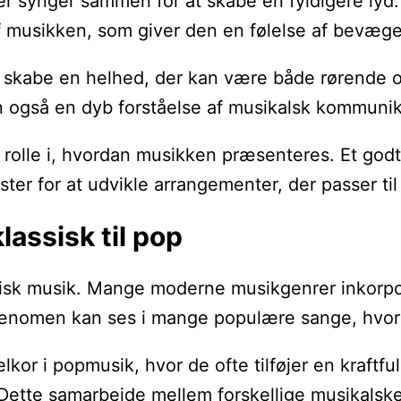
er synger sammen for at skabe en fyldigere lyd
f musikken, som giver den en følelse af bevæg
skabe en helhed, der kan være både rørende og i
 også en dyb forståelse af musikalsk kommunik
g rolle i, hvordan musikken præsenteres. Et g
r for at udvikle arrangementer, der passer til
lassisk til pop
sisk musik. Mange moderne musikgenrer inkorpore
fænomen kan ses i mange populære sange, hvor k
lkor i popmusik, hvor de ofte tilføjer en kraft
Dette samarbejde mellem forskellige musikalske