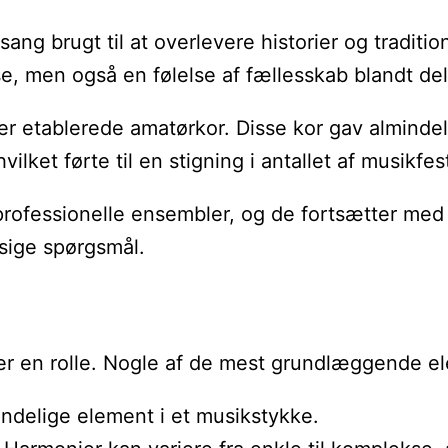
ang brugt til at overlevere historier og traditio
e, men også en følelse af fællesskab blandt de
r etablerede amatørkor. Disse kor gav almindeli
lket førte til en stigning i antallet af musikfes
l professionelle ensembler, og de fortsætter med 
sige spørgsmål.
ller en rolle. Nogle af de mest grundlæggende e
ndelige element i et musikstykke.