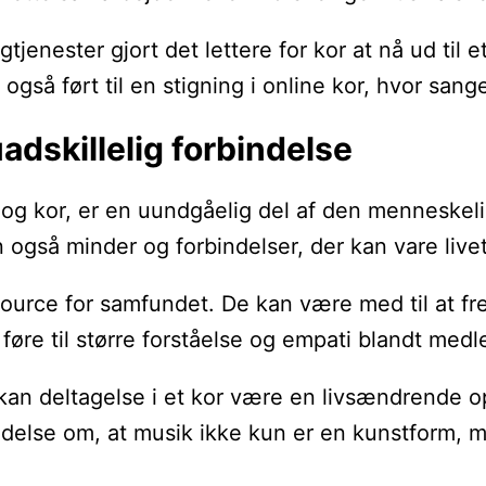
tjenester gjort det lettere for kor at nå ud ti
så ført til en stigning i online kor, hvor sange
adskillelig forbindelse
g kor, er en uundgåelig del af den menneskelig
gså minder og forbindelser, der kan vare livet
ource for samfundet. De kan være med til at fre
n føre til større forståelse og empati blandt me
e, kan deltagelse i et kor være en livsændrende
else om, at musik ikke kun er en kunstform, men