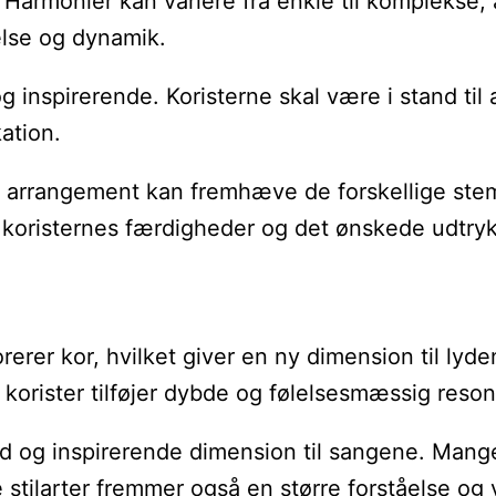
. Harmonier kan variere fra enkle til komplekse
else og dynamik.
nspirerende. Koristerne skal være i stand til a
ation.
odt arrangement kan fremhæve de forskellige st
 koristernes færdigheder og det ønskede udtryk
rer kor, hvilket giver en ny dimension til lyden
orister tilføjer dybde og følelsesmæssig reso
fuld og inspirerende dimension til sangene. Man
 stilarter fremmer også en større forståelse o