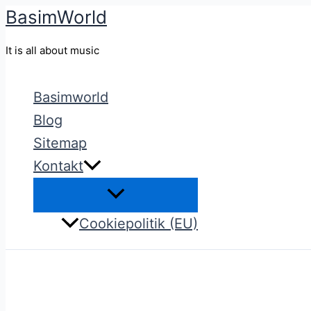
BasimWorld
Gå
til
It is all about music
indholdet
Basimworld
Blog
Sitemap
Kontakt
Cookiepolitik (EU)