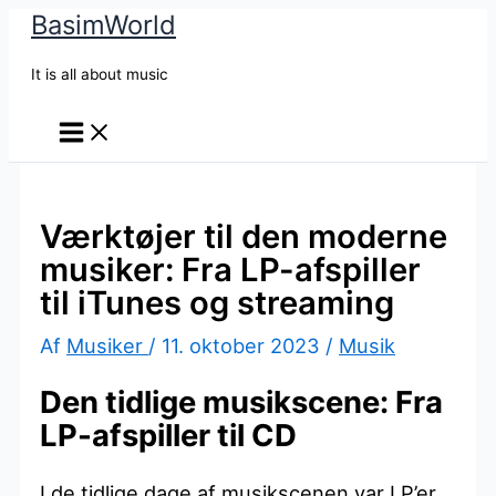
BasimWorld
Gå
til
It is all about music
indholdet
Værktøjer til den moderne
musiker: Fra LP-afspiller
til iTunes og streaming
Af
Musiker
/
11. oktober 2023
/
Musik
Den tidlige musikscene: Fra
LP-afspiller til CD
I de tidlige dage af musikscenen var LP’er