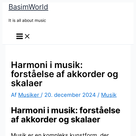
BasimWorld
Gå
til
It is all about music
indholdet
Harmoni i musik:
forståelse af akkorder og
skalaer
Af
Musiker
/
20. december 2024
/
Musik
Harmoni i musik: forståelse
af akkorder og skalaer
Musik er en kompleks kunstform, der