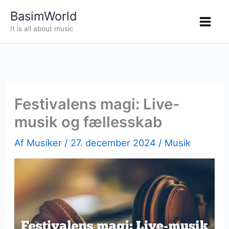
Gå
BasimWorld
til
It is all about music
indholdet
Festivalens magi: Live-
musik og fællesskab
Af
Musiker
/
27. december 2024
/
Musik