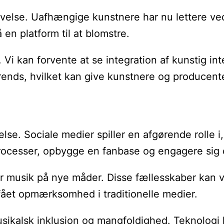
ivelse. Uafhængige kunstnere har nu lettere ved
 en platform til at blomstre.
Vi kan forvente at se integration af kunstig int
rends, hvilket kan give kunstnere og producente
delse. Sociale medier spiller en afgørende roll
 processer, opbygge en fanbase og engagere sig
r musik på nye måder. Disse fællesskaber kan væ
 fået opmærksomhed i traditionelle medier.
musikalsk inklusion og mangfoldighed. Teknolog