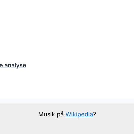
e analyse
Musik på
Wikipedia
?