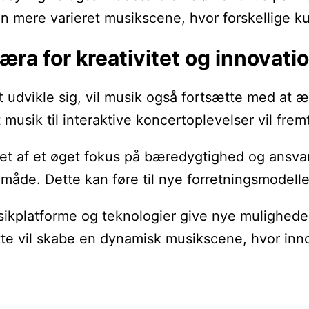
en mere varieret musikscene, hvor forskellige ku
æra for kreativitet og innovati
t udvikle sig, vil musik også fortsætte med at æ
 musik til interaktive koncertoplevelser vil f
et af et øget fokus på bæredygtighed og ansvar
de. Dette kan føre til nye forretningsmodeller 
usikplatforme og teknologier give nye muligheder 
tte vil skabe en dynamisk musikscene, hvor innov