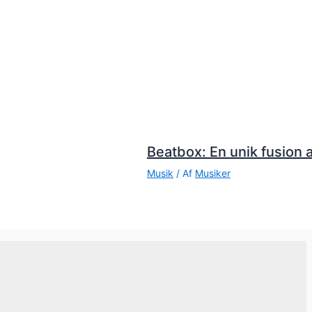
Beatbox: En unik fusion a
Musik
/ Af
Musiker