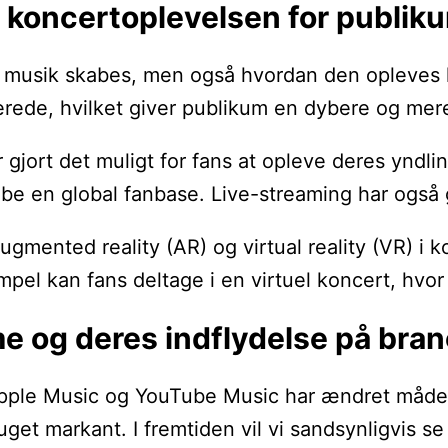
 koncertoplevelsen for publik
n musik skabes, men også hvordan den opleves 
kerede, hvilket giver publikum en dybere og mer
gjort det muligt for fans at opleve deres yndli
abe en global fanbase. Live-streaming har også 
ugmented reality (AR) og virtual reality (VR) i
empel kan fans deltage i en virtuel koncert, hvo
e og deres indflydelse på bra
ple Music og YouTube Music har ændret måden, vi
ruget markant. I fremtiden vil vi sandsynligvis