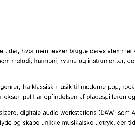
te tider, hvor mennesker brugte deres stemmer og
som melodi, harmoni, rytme og instrumenter, der 
ikgenrer, fra klassisk musik til moderne pop, roc
 eksempel har opfindelsen af pladespilleren og 
sizere, digitale audio workstations (DAW) som 
yde og skabe unikke musikalske udtryk, der tidl