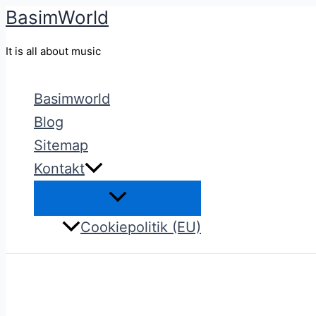
BasimWorld
Gå
til
It is all about music
indholdet
Basimworld
Blog
Sitemap
Kontakt
Cookiepolitik (EU)