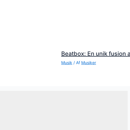
Beatbox: En unik fusion a
Musik
/ Af
Musiker