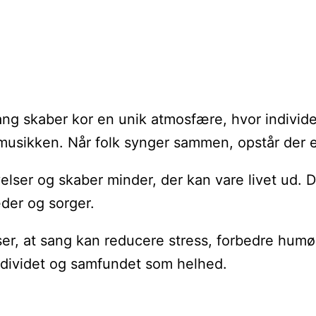
sang skaber kor en unik atmosfære, hvor indivi
r musikken. Når folk synger sammen, opstår der
ser og skaber minder, der kan vare livet ud. De
der og sorger.
ser, at sang kan reducere stress, forbedre humø
 individet og samfundet som helhed.