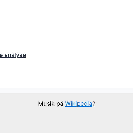
e analyse
Musik på
Wikipedia
?