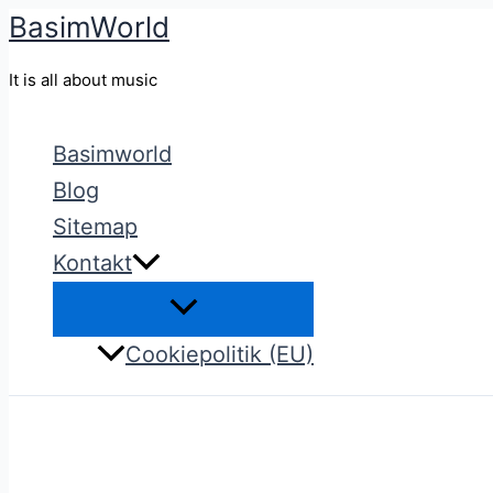
BasimWorld
Gå
til
It is all about music
indholdet
Basimworld
Blog
Sitemap
Kontakt
Cookiepolitik (EU)