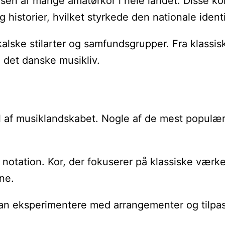
sen af mange amatørkor i hele landet. Disse kor
historier, hvilket styrkede den nationale identi
kalske stilarter og samfundsgrupper. Fra klassis
i det danske musikliv.
l af musiklandskabet. Nogle af de mest populære 
sk notation. Kor, der fokuserer på klassiske væ
ne.
kan eksperimentere med arrangementer og tilpass