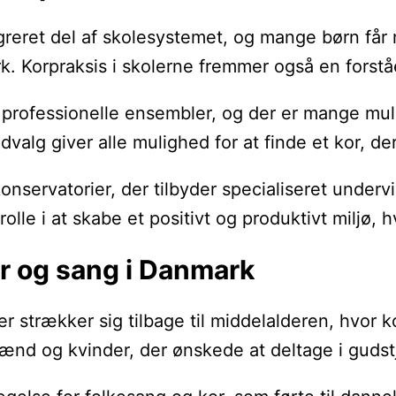
reret del af skolesystemet, og mange børn får m
. Korpraksis i skolerne fremmer også en forståe
 professionelle ensembler, og der er mange muli
valg giver alle mulighed for at finde et kor, de
rvatorier, der tilbyder specialiseret undervisni
rolle i at skabe et positivt og produktivt milj
or og sang i Danmark
er strækker sig tilbage til middelalderen, hvor k
ænd og kvinder, der ønskede at deltage i gudst