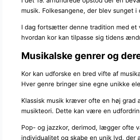
I det 19. århundrede opstod der en bevæ
musik. Folkesangene, der blev sunget i d
I dag fortsætter denne tradition med et 
hvordan kor kan tilpasse sig tidens ændri
Musikalske genrer og dere
Kor kan udforske en bred vifte af musika
Hver genre bringer sine egne unikke ele
Klassisk musik kræver ofte en høj grad 
musikteori. Dette kan være en udfordri
Pop- og jazzkor, derimod, lægger ofte v
individualitet og skabe en unik lyd, der ad