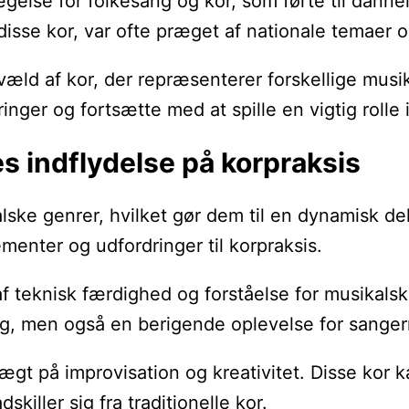
gelse for folkesang og kor, som førte til dannel
isse kor, var ofte præget af nationale temaer og 
væld af kor, der repræsenterer forskellige musi
nger og fortsætte med at spille en vigtig rolle 
s indflydelse på korpraksis
lske genrer, hvilket gør dem til en dynamisk de
menter og udfordringer til korpraksis.
af teknisk færdighed og forståelse for musikal
ng, men også en berigende oplevelse for sanger
ægt på improvisation og kreativitet. Disse kor 
skiller sig fra traditionelle kor.