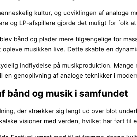
enneskelig kultur, og udviklingen af analoge medi
e og LP-afspillere gjorde det muligt for folk at
, blev bånd og plader mere tilgængelige for mas
 opleve musikken live. Dette skabte en dynam
delig indflydelse på musikproduktion. Mange mu
l en genoplivning af analoge teknikker i moderne
af bånd og musik i samfundet
ing, der strækker sig langt ud over blot underh
alske visioner med verden, hvilket har ført til