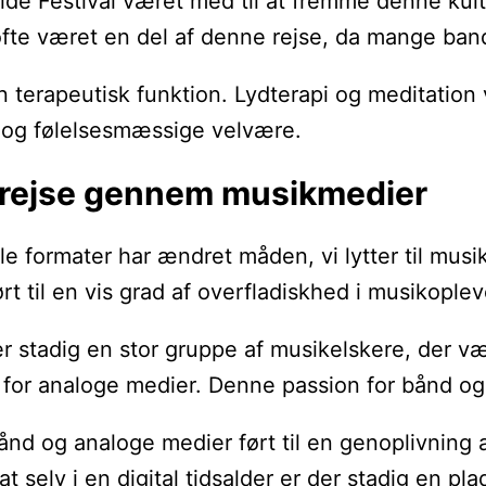
e Festival været med til at fremme denne kultur.
fte været en del af denne rejse, da mange band
terapeutisk funktion. Lydterapi og meditation 
le og følelsesmæssige velvære.
n rejse gennem musikmedier
e formater har ændret måden, vi lytter til musik
til en vis grad af overfladiskhed i musikopleve
er stadig en stor gruppe af musikelskere, der v
 for analoge medier. Denne passion for bånd og 
ånd og analoge medier ført til en genoplivning
 selv i en digital tidsalder er der stadig en plad