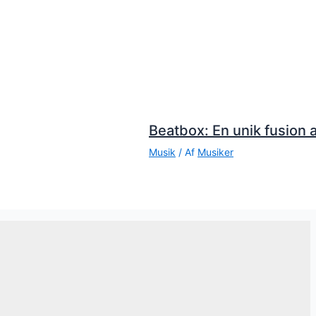
Beatbox: En unik fusion a
Musik
/ Af
Musiker