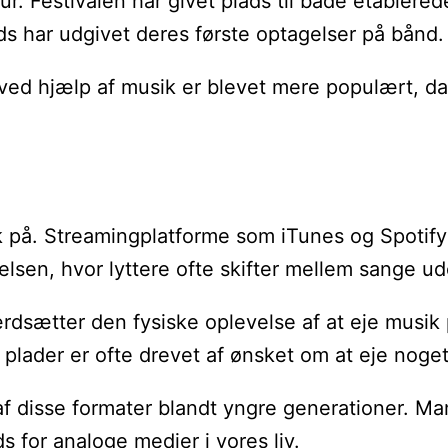
 Festivalen har givet plads til både etablerede 
s har udgivet deres første optagelser på bånd.
ved hjælp af musik er blevet mere populært, da 
 på. Streamingplatforme som iTunes og Spotify har
lsen, hvor lyttere ofte skifter mellem sange ud
ærdsætter den fysiske oplevelse af at eje musik
plader er ofte drevet af ønsket om at eje noget
 af disse formater blandt yngre generationer. 
s for analoge medier i vores liv.