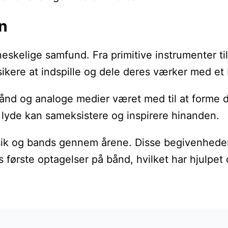
n
enneskelige samfund. Fra primitive instrumenter
musikere at indspille og dele deres værker med e
bånd og analoge medier været med til at forme d
og lyde kan sameksistere og inspirere hinanden.
ik og bands gennem årene. Disse begivenheder h
s første optagelser på bånd, hvilket har hjulp