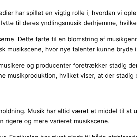
er har spillet en vigtig rolle i, hvordan vi ople
 lytte til deres yndlingsmusik derhjemme, hvilk
serne. Dette førte til en blomstring af musikge
isk musikscene, hvor nye talenter kunne bryde
sikere og producenter foretrækker stadig den v
 musikproduktion, hvilket viser, at der stadig 
oldning. Musik har altid været et middel til at 
 en rigere og mere varieret musikscene.