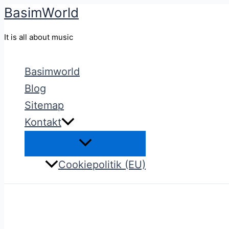
BasimWorld
Gå
til
It is all about music
indholdet
Basimworld
Blog
Sitemap
Kontakt
Cookiepolitik (EU)