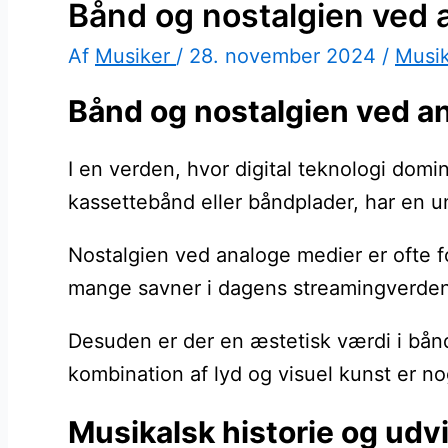
Bånd og nostalgien ved 
Af
Musiker
/
28. november 2024
/
Musi
Bånd og nostalgien ved ana
I en verden, hvor digital teknologi dom
kassettebånd eller båndplader, har en un
Nostalgien ved analoge medier er ofte fo
mange savner i dagens streamingverden. 
Desuden er der en æstetisk værdi i bånd
kombination af lyd og visuel kunst er nog
Musikalsk historie og udv