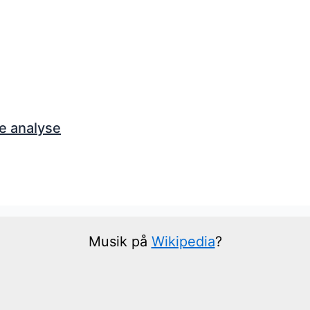
e analyse
Musik på
Wikipedia
?