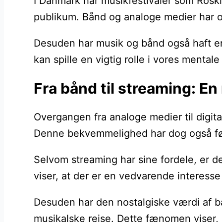
I Danmark har musikfestivaler som Roskild
publikum. Bånd og analoge medier har o
Desuden har musik og bånd også haft en 
kan spille en vigtig rolle i vores menta
Fra bånd til streaming: E
Overgangen fra analoge medier til digital
Denne bekvemmelighed har dog også ført 
Selvom streaming har sine fordele, er d
viser, at der er en vedvarende interesse
Desuden har den nostalgiske værdi af b
musikalske rejse. Dette fænomen viser, at