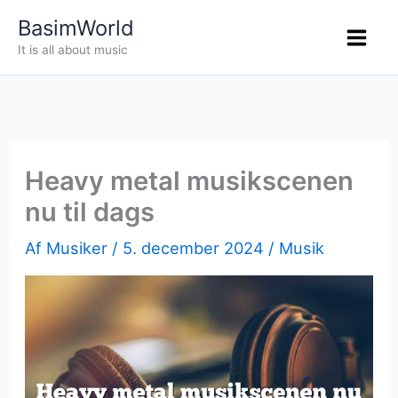
Gå
BasimWorld
til
It is all about music
indholdet
Heavy metal musikscenen
nu til dags
Af
Musiker
/
5. december 2024
/
Musik