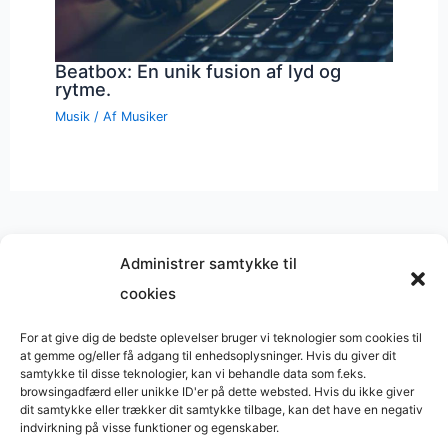
Beatbox: En unik fusion af lyd og
rytme.
Musik
/ Af
Musiker
Administrer samtykke til
cookies
Musik på
Wikipedia
?
Copyright © 2026 BasimWorld
For at give dig de bedste oplevelser bruger vi teknologier som cookies til
at gemme og/eller få adgang til enhedsoplysninger. Hvis du giver dit
Udviklet af
Webbureau.dk
samtykke til disse teknologier, kan vi behandle data som f.eks.
browsingadfærd eller unikke ID'er på dette websted. Hvis du ikke giver
Bygget med
WordPress
dit samtykke eller trækker dit samtykke tilbage, kan det have en negativ
indvirkning på visse funktioner og egenskaber.