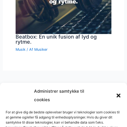
Beatbox: En unik fusion af lyd og
rytme.
Musik
/ Af
Musiker
Administrer samtykke til
cookies
Musik på
Wikipedia
?
Copyright © 2026 BasimWorld
For at give dig de bedste oplevelser bruger vi teknologier som cookies til
at gemme og/eller få adgang til enhedsoplysninger. Hvis du giver dit
Udviklet af
Webbureau.dk
samtykke til disse teknologier, kan vi behandle data som f.eks.