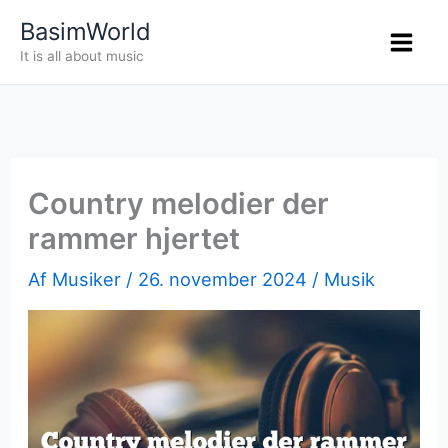
Gå
BasimWorld
til
It is all about music
indholdet
Country melodier der
rammer hjertet
Af
Musiker
/
26. november 2024
/
Musik