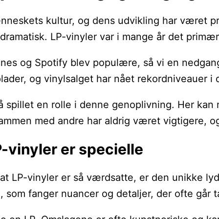
enneskets kultur, og dens udvikling har været p
g dramatisk. LP-vinyler var i mange år det primæ
nes og Spotify blev populære, så vi en nedgang 
ader, og vinylsalget har nået rekordniveauer i 
så spillet en rolle i denne genoplivning. Her k
 sammen med andre har aldrig været vigtigere, o
-vinyler er specielle
at LP-vinyler er så værdsatte, er den unikke lyd
 som fanger nuancer og detaljer, der ofte går ta