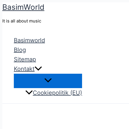
BasimWorld
Gå
til
It is all about music
indholdet
Basimworld
Blog
Sitemap
Kontakt
Cookiepolitik (EU)