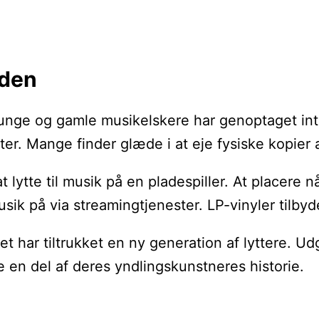
rden
unge og gamle musikelskere har genoptaget inte
ter. Mange finder glæde i at eje fysiske kopier 
r at lytte til musik på en pladespiller. At pla
 musik på via streamingtjenester. LP-vinyler til
t har tiltrukket en ny generation af lyttere. 
e en del af deres yndlingskunstneres historie.