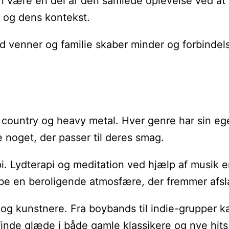
n være en del af den samlede oplevelse ved at l
n og dens kontekst.
ed venner og familie skaber minder og forbindel
l country og heavy metal. Hver genre har sin e
e noget, der passer til deres smag.
api. Lydterapi og meditation ved hjælp af musik
abe en beroligende atmosfære, der fremmer afsl
 og kunstnere. Fra boybands til indie-grupper kan
inde glæde i både gamle klassikere og nye hits