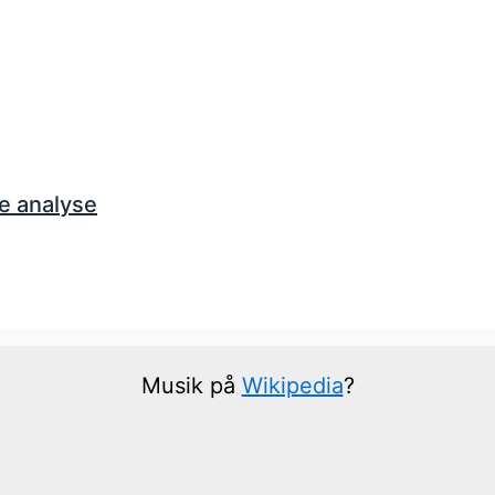
e analyse
Musik på
Wikipedia
?