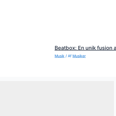
Beatbox: En unik fusion a
Musik
/ Af
Musiker