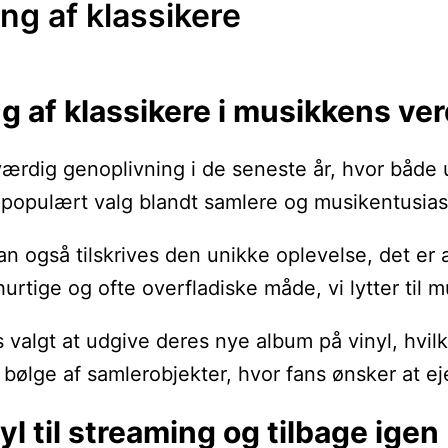
ng af klassikere
ng af klassikere i musikkens ve
ærdig genoplivning i de seneste år, hvor både 
t populært valg blandt samlere og musikentusias
kan også tilskrives den unikke oplevelse, det e
 hurtige og ofte overfladiske måde, vi lytter til
lgt at udgive deres nye album på vinyl, hvilke
y bølge af samlerobjekter, hvor fans ønsker at ej
yl til streaming og tilbage igen