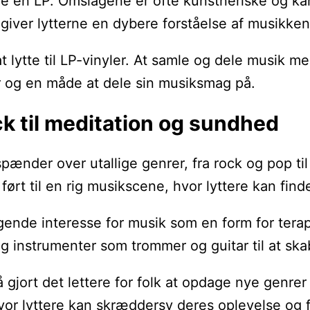
je en LP. Omslagene er ofte kunstneriske og ka
t giver lytterne en dybere forståelse af musikke
t lytte til LP-vinyler. At samle og dele musik m
 og en måde at dele sin musiksmag på.
ck til meditation og sundhed
pænder over utallige genrer, fra rock og pop ti
ført til en rig musikscene, hvor lyttere kan find
igende interesse for musik som en form for ter
 instrumenter som trommer og guitar til at sk
 gjort det lettere for folk at opdage nye genrer
or lyttere kan skræddersy deres oplevelse og f