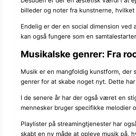
Desuden er der en æstetisk værdi i at e
billeder og noter fra kunstnerne, hvilke
Endelig er der en social dimension ved a
kan også fungere som en samtalestarter
Musikalske genrer: Fra ro
Musik er en mangfoldig kunstform, der s
genrer for at skabe noget nyt. Dette har 
I de senere år har der også været en st
mennesker bruger specifikke melodier og
Playlister på streamingtjenester har også
skabt en ny måde at opleve musik på, hv