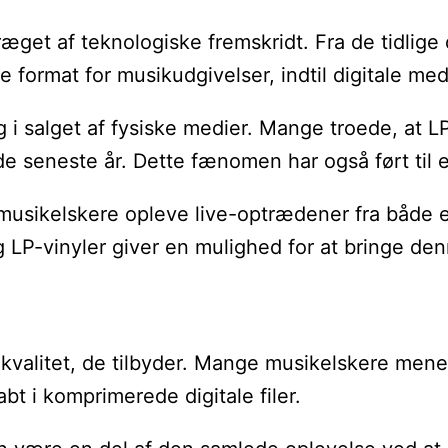
ræget af teknologiske fremskridt. Fra de tidlige
re format for musikudgivelser, indtil digitale 
i salget af fysiske medier. Mange troede, at LP-
de seneste år. Dette fænomen har også ført til 
an musikelskere opleve live-optrædener fra både 
g LP-vinyler giver en mulighed for at bringe de
kvalitet, de tilbyder. Mange musikelskere mener
bt i komprimerede digitale filer.