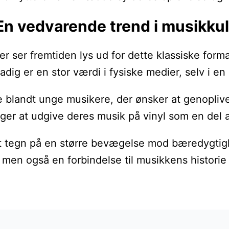
 En vedvarende trend i musikku
er ser fremtiden lys ud for dette klassiske for
dig er en stor værdi i fysiske medier, selv i en d
ndt unge musikere, der ønsker at genoplive gamle
er at udgive deres musik på vinyl som en del a
t tegn på en større bevægelse mod bæredygtighe
e, men også en forbindelse til musikkens histor