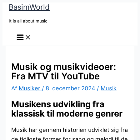
BasimWorld
Gå
til
It is all about music
indholdet
Musik og musikvideoer:
Fra MTV til YouTube
Af
Musiker
/
8. december 2024
/
Musik
Musikens udvikling fra
klassisk til moderne genrer
Musik har gennem historien udviklet sig fra
de tidligste former for sang og melodi til de