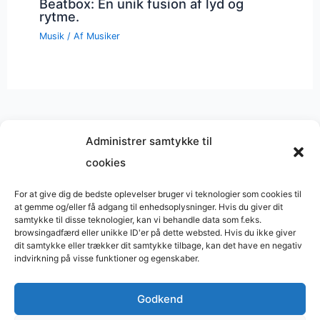
Beatbox: En unik fusion af lyd og
rytme.
Musik
/ Af
Musiker
Administrer samtykke til
cookies
Musik på
Wikipedia
?
Copyright © 2026 BasimWorld
For at give dig de bedste oplevelser bruger vi teknologier som cookies til
at gemme og/eller få adgang til enhedsoplysninger. Hvis du giver dit
Udviklet af
Webbureau.dk
samtykke til disse teknologier, kan vi behandle data som f.eks.
browsingadfærd eller unikke ID'er på dette websted. Hvis du ikke giver
Bygget med
WordPress
dit samtykke eller trækker dit samtykke tilbage, kan det have en negativ
indvirkning på visse funktioner og egenskaber.
Godkend
Restaurant