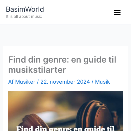
Gå
BasimWorld
til
It is all about music
indholdet
Find din genre: en guide til
musikstilarter
Af
Musiker
/
22. november 2024
/
Musik