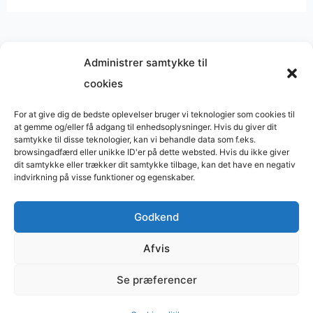
Administrer samtykke til
cookies
Musik på
Wikipedia
?
Copyright © 2026 BasimWorld
For at give dig de bedste oplevelser bruger vi teknologier som cookies til
at gemme og/eller få adgang til enhedsoplysninger. Hvis du giver dit
Udviklet af
Webbureau.dk
samtykke til disse teknologier, kan vi behandle data som f.eks.
browsingadfærd eller unikke ID'er på dette websted. Hvis du ikke giver
Bygget med
WordPress
dit samtykke eller trækker dit samtykke tilbage, kan det have en negativ
indvirkning på visse funktioner og egenskaber.
Godkend
Restaurant
Restauranter
Afvis
Restaurants in Denmark
Se præferencer
Tømrer
Supervision