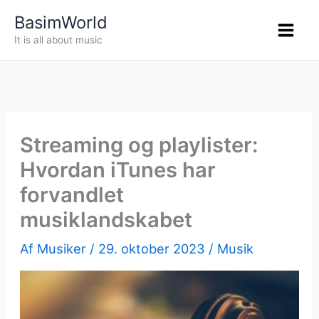
Gå
BasimWorld
til
It is all about music
indholdet
Streaming og playlister:
Hvordan iTunes har
forvandlet
musiklandskabet
Af
Musiker
/
29. oktober 2023
/
Musik