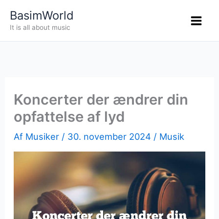
Gå
BasimWorld
til
It is all about music
indholdet
Koncerter der ændrer din
opfattelse af lyd
Af
Musiker
/
30. november 2024
/
Musik