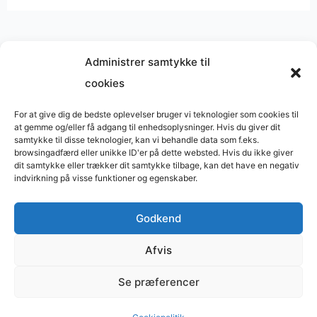
Administrer samtykke til
cookies
Musik på
Wikipedia
?
Copyright © 2026 BasimWorld
For at give dig de bedste oplevelser bruger vi teknologier som cookies til
at gemme og/eller få adgang til enhedsoplysninger. Hvis du giver dit
Udviklet af
Webbureau.dk
samtykke til disse teknologier, kan vi behandle data som f.eks.
browsingadfærd eller unikke ID'er på dette websted. Hvis du ikke giver
Bygget med
WordPress
dit samtykke eller trækker dit samtykke tilbage, kan det have en negativ
indvirkning på visse funktioner og egenskaber.
Godkend
Restaurant
Restauranter
Afvis
Restaurants in Denmark
Se præferencer
Tømrer
Supervision