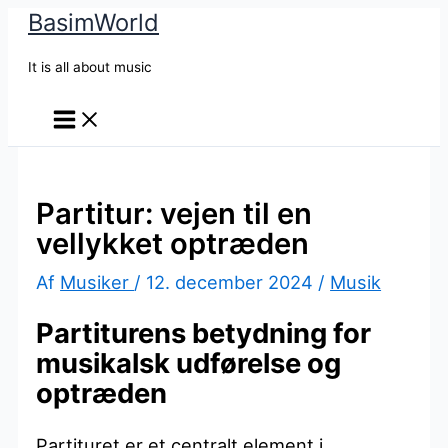
BasimWorld
Gå
til
It is all about music
indholdet
Partitur: vejen til en
vellykket optræden
Af
Musiker
/
12. december 2024
/
Musik
Partiturens betydning for
musikalsk udførelse og
optræden
Partituret er et centralt element i