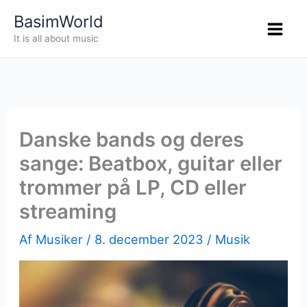
Gå
BasimWorld
til
It is all about music
indholdet
Danske bands og deres
sange: Beatbox, guitar eller
trommer på LP, CD eller
streaming
Af
Musiker
/
8. december 2023
/
Musik