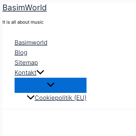
BasimWorld
Gå
til
It is all about music
indholdet
Basimworld
Blog
Sitemap
Kontakt
Cookiepolitik (EU)