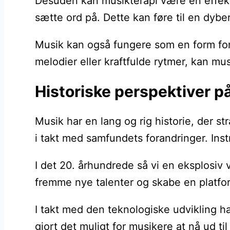
Desuden kan musikterapi være en effekt
sætte ord på. Dette kan føre til en dyber
Musik kan også fungere som en form for
melodier eller kraftfulde rytmer, kan mu
Historiske perspektiver p
Musik har en lang og rig historie, der st
i takt med samfundets forandringer. Inst
I det 20. århundrede så vi en eksplosiv 
fremme nye talenter og skabe en platfo
I takt med den teknologiske udvikling ha
gjort det muligt for musikere at nå ud t