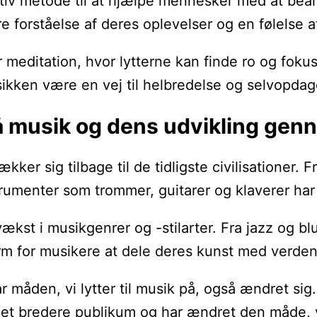
iv metode til at hjælpe mennesker med at bear
e forståelse af deres oplevelser og en følelse af
 meditation, hvor lytterne kan finde ro og fok
sikken være en vej til helbredelse og selvopdag
å musik og dens udvikling gen
rækker sig tilbage til de tidligste civilisationer
rumenter som trommer, guitarer og klaverer har sp
vækst i musikgenrer og -stilarter. Fra jazz og bl
rm for musikere at dele deres kunst med verden
r måden, vi lytter til musik på, også ændret sig
il et bredere publikum og har ændret den måde, 