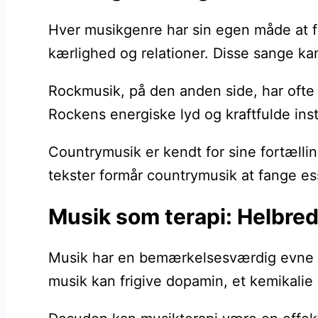
Hver musikgenre har sin egen måde at for
kærlighed og relationer. Disse sange kan
Rockmusik, på den anden side, har ofte 
Rockens energiske lyd og kraftfulde ins
Countrymusik er kendt for sine fortælli
tekster formår countrymusik at fange ess
Musik som terapi: Helbre
Musik har en bemærkelsesværdig evne til 
musik kan frigive dopamin, et kemikalie