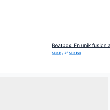
Beatbox: En unik fusion a
Musik
/ Af
Musiker