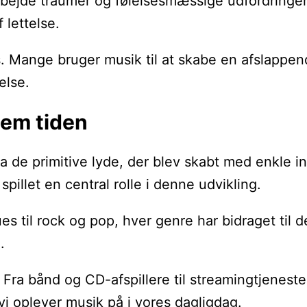
bejde traumer og følelsesmæssige udfordringer
 lettelse.
us. Mange bruger musik til at skabe en afslapp
else.
nem tiden
. Fra de primitive lyde, der blev skabt med enkle
illet en central rolle i denne udvikling.
ues til rock og pop, hver genre har bidraget til
.
. Fra bånd og CD-afspillere til streamingtjenes
vi oplever musik på i vores dagligdag.