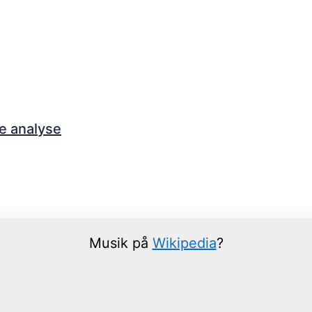
e analyse
Musik på
Wikipedia
?