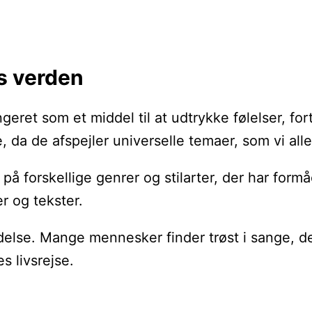
ns verden
ngeret som et middel til at udtrykke følelser, f
da de afspejler universelle temaer, som vi alle 
se på forskellige genrer og stilarter, der har fo
r og tekster.
lse. Mange mennesker finder trøst i sange, der 
s livsrejse.