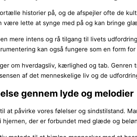
tælle historier på, og de afspejler ofte de kult
 være lette at synge med på og kan bringe glæde
en mere intens og rå tilgang til livets udfordri
trumentering kan også fungere som en form for 
nger om hverdagsliv, kærlighed og tab. Genren t
ensen af det menneskelige liv og de udfordringe
delse gennem lyde og melodier
at påvirke vores følelser og sindstilstand. Man
 i hjernen, der er forbundet med glæde og belø