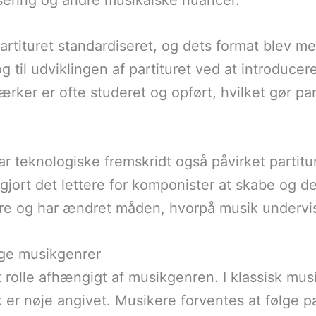
asering og andre musikalske nuancer.
partituret standardiseret, og dets format blev 
til udviklingen af partituret ved at introducere
rker er ofte studeret og opført, hvilket gør part
r teknologiske fremskridt også påvirket partitur
 gjort det lettere for komponister at skabe og d
ere og har ændret måden, hvorpå musik undervi
lige musikgenrer
tet rolle afhængigt af musikgenren. I klassisk mus
er nøje angivet. Musikere forventes at følge pa