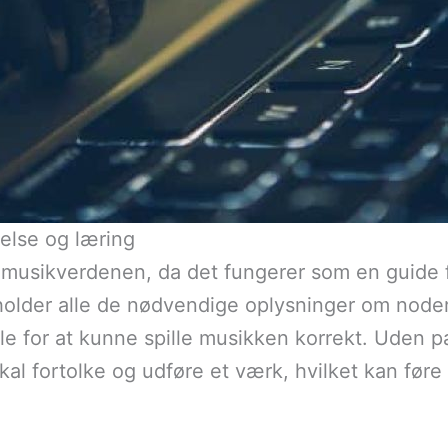
relse og læring
 i musikverdenen, da det fungerer som en guide 
holder alle de nødvendige oplysninger om noder
le for at kunne spille musikken korrekt. Uden pa
al fortolke og udføre et værk, hvilket kan føre ti