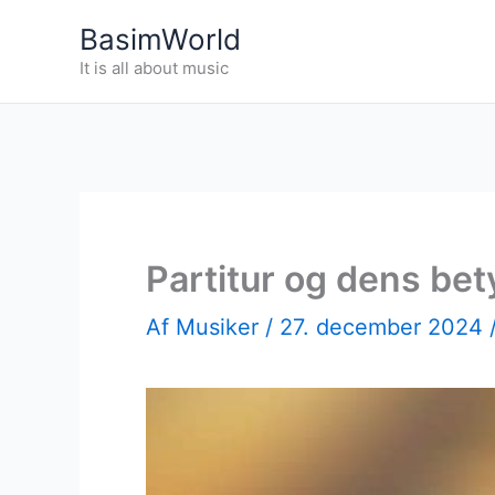
Gå
BasimWorld
til
It is all about music
indholdet
Partitur og dens bet
Af
Musiker
/
27. december 2024