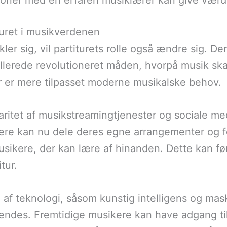
tioner med en erfaren musiklærer kan give værd
turet i musikverdenen
er sig, vil partiturets rolle også ændre sig. De
llerede revolutioneret måden, hvorpå musik ska
 der er mere tilpasset moderne musikalske behov.
ritet af musikstreamingtjenester og sociale m
kere kan nu dele deres egne arrangementer og fo
usikere, der kan lære af hinanden. Dette kan fø
tur.
g af teknologi, såsom kunstig intelligens og mas
endes. Fremtidige musikere kan have adgang ti