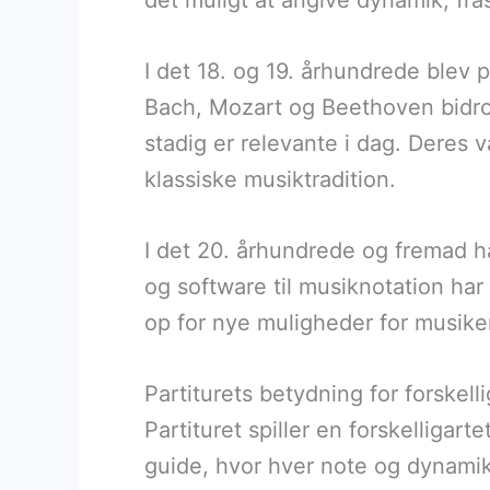
det muligt at angive dynamik, fr
I det 18. og 19. århundrede blev 
Bach, Mozart og Beethoven bidrog 
stadig er relevante i dag. Deres væ
klassiske musiktradition.
I det 20. århundrede og fremad ha
og software til musiknotation har
op for nye muligheder for musik
Partiturets betydning for forskel
Partituret spiller en forskelligar
guide, hvor hver note og dynamik 