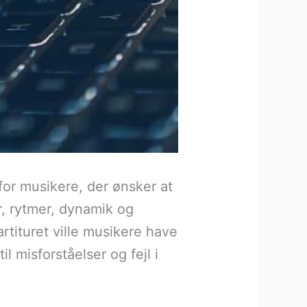
for musikere, der ønsker at
, rytmer, dynamik og
rtituret ville musikere have
l misforståelser og fejl i