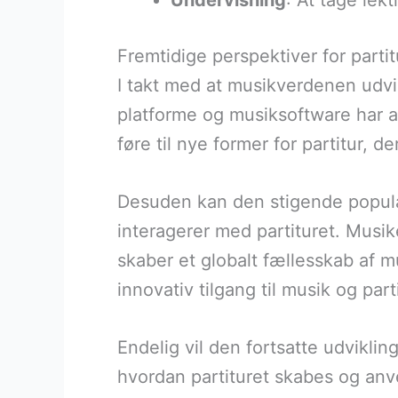
Undervisning
: At tage lek
Fremtidige perspektiver for parti
I takt med at musikverdenen udvikl
platforme og musiksoftware har a
føre til nye former for partitur,
Desuden kan den stigende popula
interagerer med partituret. Musi
skaber et globalt fællesskab af m
innovativ tilgang til musik og parti
Endelig vil den fortsatte udviklin
hvordan partituret skabes og anv