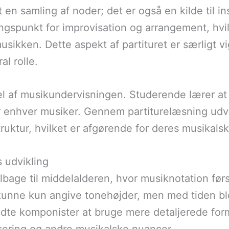
t en samling af noder; det er også en kilde til in
ngspunkt for improvisation og arrangement, hvil
musikken. Dette aspekt af partituret er særligt v
al rolle.
el af musikundervisningen. Studerende lærer at 
enhver musiker. Gennem partiturelæsning udvik
ruktur, hvilket er afgørende for deres musikalsk
s udvikling
ilbage til middelalderen, hvor musiknotation førs
 kunne kun angive tonehøjder, men med tiden b
e komponister at bruge mere detaljerede former