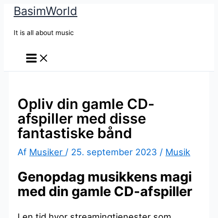
BasimWorld
Gå
til
It is all about music
indholdet
Opliv din gamle CD-
afspiller med disse
fantastiske bånd
Af
Musiker
/
25. september 2023
/
Musik
Genopdag musikkens magi
med din gamle CD-afspiller
I en tid hvor streamingtjenester som