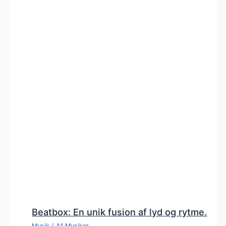
Beatbox: En unik fusion af lyd og rytme.
Musik
/ Af
Musiker