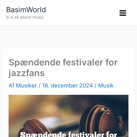
Gå
BasimWorld
til
It is all about music
indholdet
Spændende festivaler for
jazzfans
Af
Musiker
/
16. december 2024
/
Musik