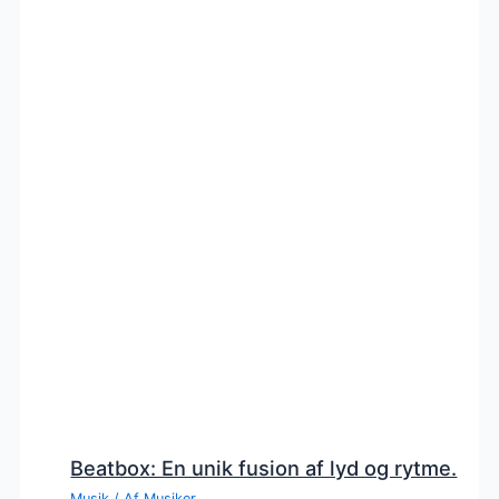
Beatbox: En unik fusion af lyd og rytme.
Musik
/ Af
Musiker