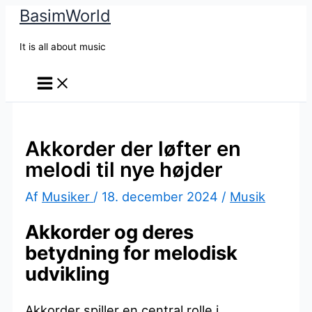
BasimWorld
Gå
til
It is all about music
indholdet
Akkorder der løfter en
melodi til nye højder
Af
Musiker
/
18. december 2024
/
Musik
Akkorder og deres
betydning for melodisk
udvikling
Akkorder spiller en central rolle i