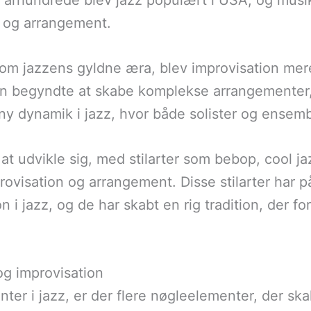
0. århundrede blev jazz populært i USA, og mus
n og arrangement.
som jazzens gyldne æra, blev improvisation mer
n begyndte at skabe komplekse arrangementer, d
ny dynamik i jazz, hvor både solister og ensemb
z at udvikle sig, med stilarter som bebop, cool j
rovisation og arrangement. Disse stilarter har 
 i jazz, og de har skabt en rig tradition, der fo
og improvisation
er i jazz, er der flere nøgleelementer, der ska