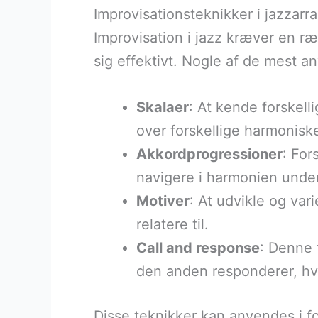
Improvisationsteknikker i jazzar
Improvisation i jazz kræver en r
sig effektivt. Nogle af de mest a
Skalaer
: At kende forskell
over forskellige harmoniske
Akkordprogressioner
: For
navigere i harmonien under
Motiver
: At udvikle og va
relatere til.
Call and response
: Denne 
den anden responderer, hvi
Disse teknikker kan anvendes i fo