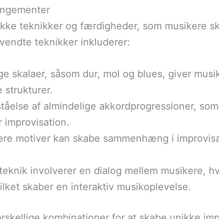
rangementer
ække teknikker og færdigheder, som musikere sk
nvendte teknikker inkluderer:
ige skalaer, såsom dur, mol og blues, giver musi
 strukturer.
ståelse af almindelige akkordprogressioner, som
 improvisation.
riere motiver kan skabe sammenhæng i improvisa
teknik involverer en dialog mellem musikere, hv
lket skaber en interaktiv musikoplevelse.
rskellige kombinationer for at skabe unikke impr