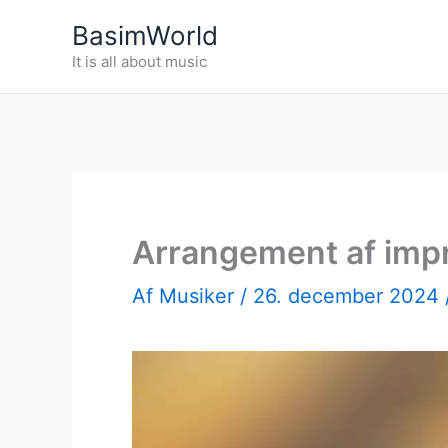
Gå
BasimWorld
til
It is all about music
indholdet
Arrangement af impro
Af
Musiker
/
26. december 2024