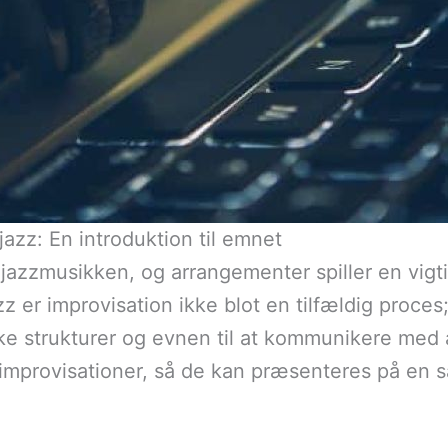
jazz: En introduktion til emnet
 jazzmusikken, og arrangementer spiller en vigti
zz er improvisation ikke blot en tilfældig proce
ske strukturer og evnen til at kommunikere me
e improvisationer, så de kan præsenteres på 