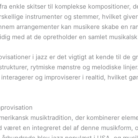
fra enkle skitser til komplekse kompositioner, d
skellige instrumenter og stemmer, hvilket giver
Gennem arrangementer kan musikere skabe en r
mtidig med at de opretholder en samlet musikals
ovisationer i jazz er det vigtigt at kende til d
trukturer, rytmiske mønstre og melodiske linje
nteragerer og improviserer i realtid, hvilket gø
mprovisation
amerikansk musiktradition, der kombinerer eleme
id været en integreret del af denne musikform,