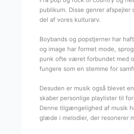
Fra pop og rock til country og hea
publikum. Disse genrer afspejler o
del af vores kulturarv.
Boybands og popstjerner har haft
og image har formet mode, sprog
punk ofte været forbundet med o
fungere som en stemme for samfu
Desuden er musik også blevet en v
skaber personlige playlister til f
Denne tilgængelighed af musik har
glæde i melodier, der resonerer m