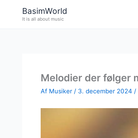
Gå
BasimWorld
til
It is all about music
indholdet
Melodier der følger
Af
Musiker
/
3. december 2024
/