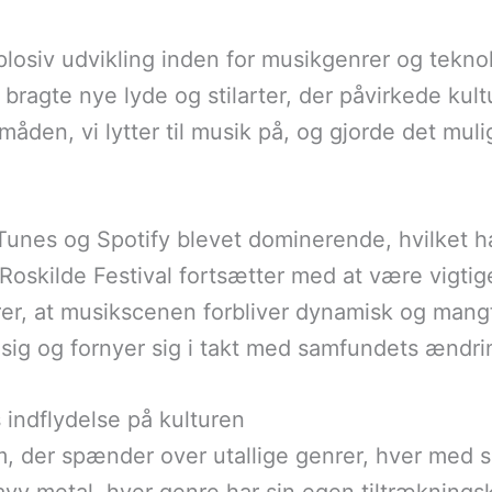
losiv udvikling inden for musikgenrer og teknolo
 bragte nye lyde og stilarter, der påvirkede kul
åden, vi lytter til musik på, og gjorde det muli
iTunes og Spotify blevet dominerende, hvilket 
Roskilde Festival fortsætter med at være vigtig
rer, at musikscenen forbliver dynamisk og mangf
 sig og fornyer sig i takt med samfundets ændri
indflydelse på kulturen
 der spænder over utallige genrer, hver med sin