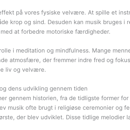
fekt på vores fysiske velvære. At spille et in
åde krop og sind. Desuden kan musik bruges i r
 med at forbedre motoriske færdigheder.
 rolle i meditation og mindfulness. Mange menn
ende atmosfære, der fremmer indre fred og fokus
ge liv og velvære.
 og dens udvikling gennem tiden
er gennem historien, fra de tidligste former fo
ev musik ofte brugt i religiøse ceremonier og f
ørste, der blev udviklet. Disse tidlige melodier 