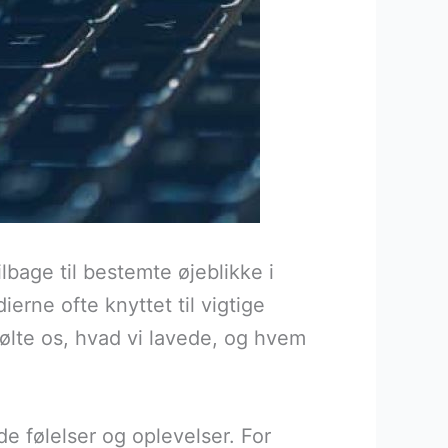
lbage til bestemte øjeblikke i
rne ofte knyttet til vigtige
følte os, hvad vi lavede, og hvem
e følelser og oplevelser. For