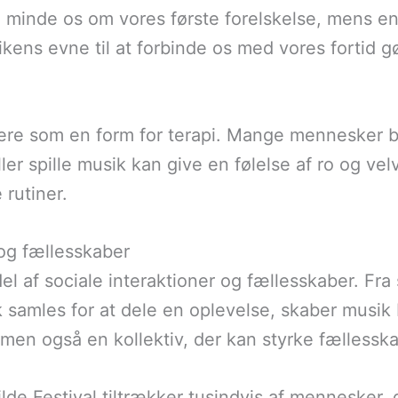
minde os om vores første forelskelse, mens en
ens evne til at forbinde os med vores fortid gø
e som en form for terapi. Mange mennesker brug
ller spille musik kan give en følelse af ro og velv
rutiner.
 og fællesskaber
del af sociale interaktioner og fællesskaber. Fra
folk samles for at dele en oplevelse, skaber mus
 men også en kollektiv, der kan styrke fællesska
lde Festival tiltrækker tusindvis af mennesker, 