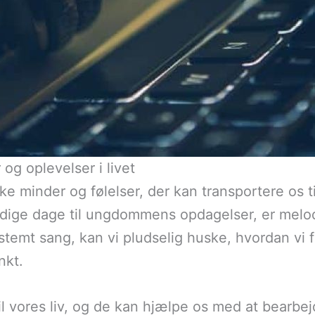
og oplevelser i livet
e minder og følelser, der kan transportere os ti
dige dage til ungdommens opdagelser, er melodie
temt sang, kan vi pludselig huske, hvordan vi 
nkt.
 vores liv, og de kan hjælpe os med at bearbejd