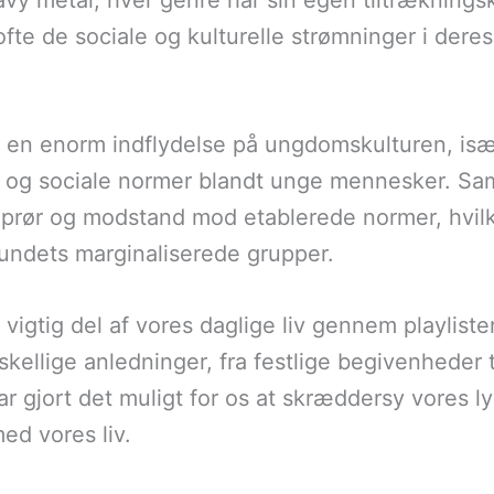
vy metal, hver genre har sin egen tiltrækningskr
fte de sociale og kulturelle strømninger i deres t
 en enorm indflydelse på ungdomskulturen, især
 og sociale normer blandt unge mennesker. Sam
prør og modstand mod etablerede normer, hvilk
ndets marginaliserede grupper.
igtig del af vores daglige liv gennem playliste
orskellige anledninger, fra festlige begivenheder 
 gjort det muligt for os at skræddersy vores ly
ed vores liv.