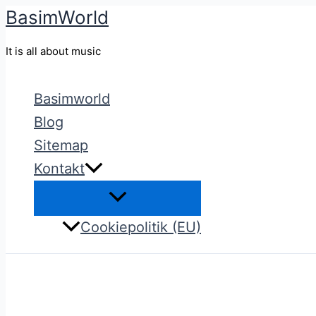
BasimWorld
Gå
til
It is all about music
indholdet
Basimworld
Blog
Sitemap
Kontakt
Cookiepolitik (EU)