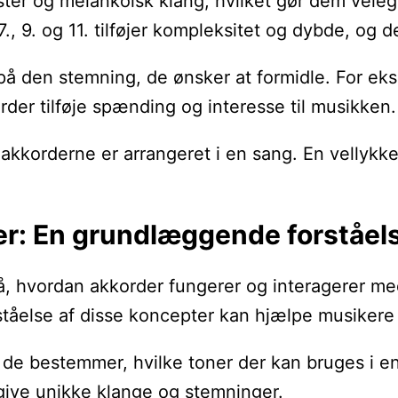
ster og melankolsk klang, hvilket gør dem veleg
., 9. og 11. tilføjer kompleksitet og dybde, og de
på den stemning, de ønsker at formidle. For ek
er tilføje spænding og interesse til musikken.
an akkorderne er arrangeret i en sang. En vel
er: En grundlæggende forståel
stå, hvordan akkorder fungerer og interagerer 
orståelse af disse koncepter kan hjælpe musike
a de bestemmer, hvilke toner der kan bruges i 
give unikke klange og stemninger.