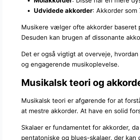
Molakkorder
: Disse har en mere dy
Udvidede akkorder
: Akkorder som 7
Musikere vælger ofte akkorder baseret 
Desuden kan brugen af dissonante akkord
Det er også vigtigt at overveje, hvord
og engagerende musikoplevelse.
Musikalsk teori og akkord
Musikalsk teori er afgørende for at for
at mestre akkorder. At have en solid f
Skalaer er fundamentet for akkorder, d
pentatoniske og blues-skalaer, der kan 