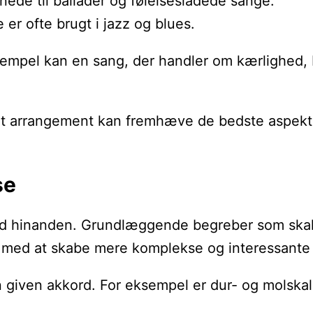
nede til ballader og følelsesladede sange.
 er ofte brugt i jazz og blues.
sempel kan en sang, der handler om kærlighed, 
lykket arrangement kan fremhæve de bedste aspe
se
med hinanden. Grundlæggende begreber som skalae
re med at skabe mere komplekse og interessante
en given akkord. For eksempel er dur- og molsk