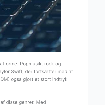
platforme. Popmusik, rock og
ylor Swift, der fortsætter med at
M) også gjort et stort indtryk
af disse genrer. Med