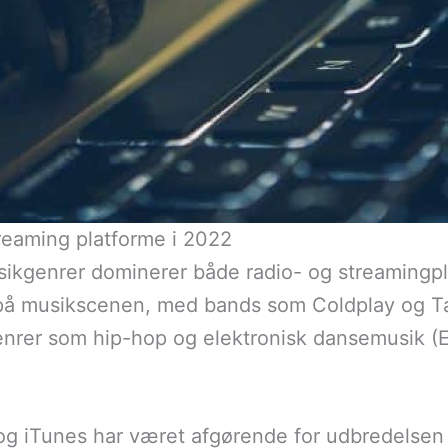
reaming platforme i 2022
musikgenrer dominerer både radio- og streaming
e på musikscenen, med bands som Coldplay og Ta
nrer som hip-hop og elektronisk dansemusik (ED
og iTunes har været afgørende for udbredelsen 