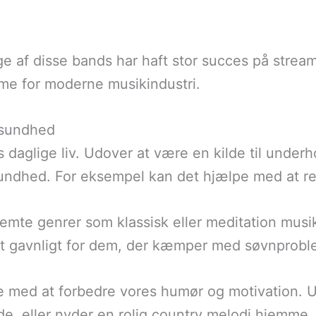
 af disse bands har haft stor succes på strea
rme for moderne musikindustri.
 sundhed
es daglige liv. Udover at være en kilde til under
sundhed. For eksempel kan det hjælpe med at re
bestemte genrer som klassisk eller meditation mu
gt gavnligt for dem, der kæmper med søvnproblem
med at forbedre vores humør og motivation. Uan
jde, eller nyder en rolig country melodi hjemme