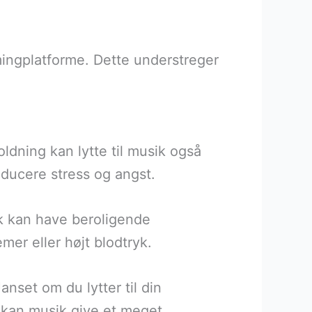
mingplatforme. Dette understreger
holdning kan lytte til musik også
ducere stress og angst.
sik kan have beroligende
er eller højt blodtryk.
set om du lytter til din
, kan musik give et meget