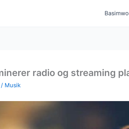
Basimwo
inerer radio og streaming pl
3
/
Musik