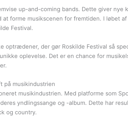
fremvise up-and-coming bands. Dette giver nye k
at forme musikscenen for fremtiden. I løbet a
de Festival.
e optrædener, der gør Roskilde Festival så sp
en unikke oplevelse. Det er en chance for musi
er.
ft på musikindustrien
ioneret musikindustrien. Med platforme som Spo
deres yndlingssange og -album. Dette har result
ck og country.