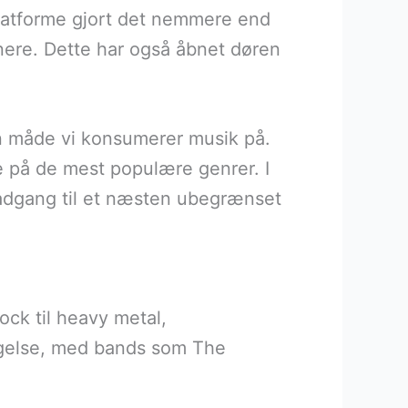
 platforme gjort det nemmere end
nere. Dette har også åbnet døren
den måde vi konsumerer musik på.
lse på de mest populære genrer. I
e adgang til et næsten ubegrænset
rock til heavy metal,
agelse, med bands som The