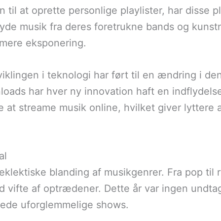
 til at oprette personlige playlister, har disse
nyde musik fra deres foretrukne bands og kunst
å mere eksponering.
klingen i teknologi har ført til en ændring i 
ownloads har hver ny innovation haft en indflyde
e at streame musik online, hvilket giver lytter
al
 eklektiske blanding af musikgenrer. Fra pop til 
d vifte af optrædener. Dette år var ingen undt
erede uforglemmelige shows.