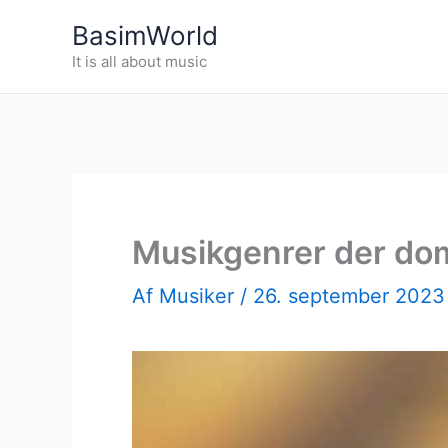
Gå
BasimWorld
til
It is all about music
indholdet
Musikgenrer der dom
Af
Musiker
/
26. september 202