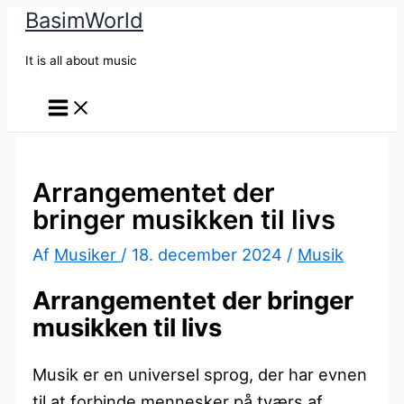
BasimWorld
Gå
til
It is all about music
indholdet
Arrangementet der
bringer musikken til livs
Af
Musiker
/
18. december 2024
/
Musik
Arrangementet der bringer
musikken til livs
Musik er en universel sprog, der har evnen
til at forbinde mennesker på tværs af