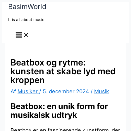
BasimWorld
Gå
til
It is all about music
indholdet
Beatbox og rytme:
kunsten at skabe lyd med
kroppen
Af
Musiker
/
5. december 2024
/
Musik
Beatbox: en unik form for
musikalsk udtryk
Beatbox er en fascinerende kunstform, der