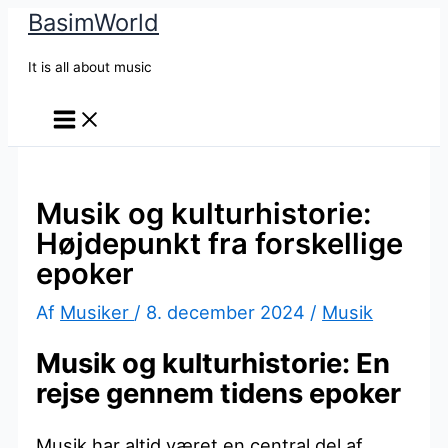
BasimWorld
Gå
til
It is all about music
indholdet
Musik og kulturhistorie:
Højdepunkt fra forskellige
epoker
Af
Musiker
/
8. december 2024
/
Musik
Musik og kulturhistorie: En
rejse gennem tidens epoker
Musik har altid været en central del af