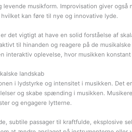
og levende musikform. Improvisation giver også
hvilket kan føre til nye og innovative lyde.
 er det vigtigt at have en solid forståelse af sk
e aktivt til hinanden og reagere på de musikalske
n interaktiv oplevelse, hvor musikken konstant 
ikalske landskab
ionen i lydstyrke og intensitet i musikken. Det e
ølelser og skabe spænding i musikken. Musiker
ter og engagere lytterne.
de, subtile passager til kraftfulde, eksplosive 
som at ændre anslaget på instrumenterne eller 