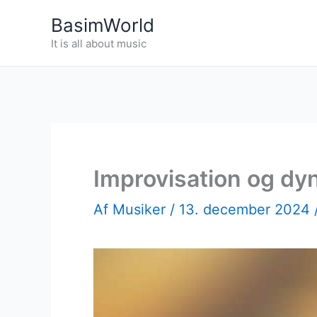
Gå
BasimWorld
til
It is all about music
indholdet
Improvisation og dy
Af
Musiker
/
13. december 2024