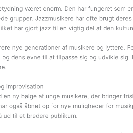
etydning været enorm. Den har fungeret som en 
rede grupper. Jazzmusikere har ofte brugt deres
lket har gjort jazz til en vigtig del af den kultur
irere nye generationer af musikere og lyttere. F
 og dens evne til at tilpasse sig og udvikle sig. D
ne.
og improvisation
d en ny bølge af unge musikere, der bringer frisk
ar også åbnet op for nye muligheder for musikpr
å ud til et bredere publikum.