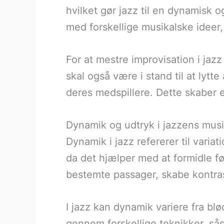
hvilket gør jazz til en dynamisk 
med forskellige musikalske ideer, 
For at mestre improvisation i jazz
skal også være i stand til at lytt
deres medspillere. Dette skaber e
Dynamik og udtryk i jazzens mus
Dynamik i jazz refererer til variat
da det hjælper med at formidle f
bestemte passager, skabe kontras
I jazz kan dynamik variere fra blø
gennem forskellige teknikker, så