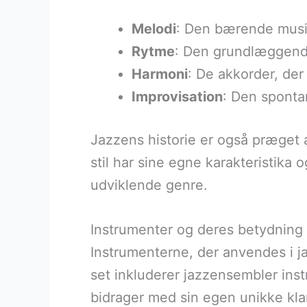
Melodi
: Den bærende musika
Rytme
: Den grundlæggende 
Harmoni
: De akkorder, de
Improvisation
: Den spontan
Jazzens historie er også præget a
stil har sine egne karakteristika o
udviklende genre.
Instrumenter og deres betydning 
Instrumenterne, der anvendes i jaz
set inkluderer jazzensembler ins
bidrager med sin egen unikke kla