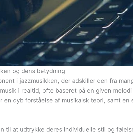
ikken og dens betydning
onent i jazzmusikken, der adskiller den fra man
usik i realtid, ofte baseret på en given melod
en dyb forståelse af musikalsk teori, samt en 
 til at udtrykke deres individuelle stil og føle