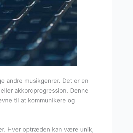
ge andre musikgenrer. Det er en
i eller akkordprogression. Denne
evne til at kommunikere og
lser. Hver optræden kan være unik,