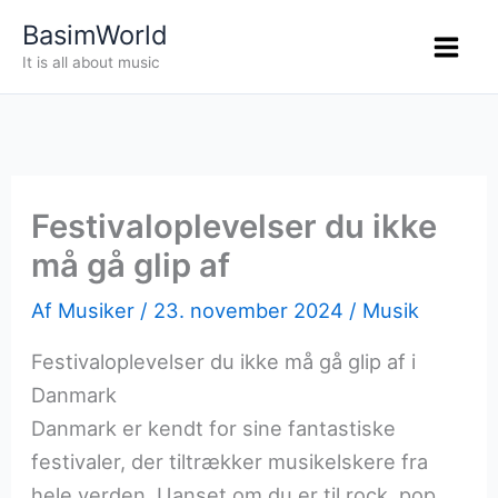
Gå
BasimWorld
til
It is all about music
indholdet
Festivaloplevelser du ikke
må gå glip af
Af
Musiker
/
23. november 2024
/
Musik
Festivaloplevelser du ikke må gå glip af i
Danmark
Danmark er kendt for sine fantastiske
festivaler, der tiltrækker musikelskere fra
hele verden. Uanset om du er til rock, pop,