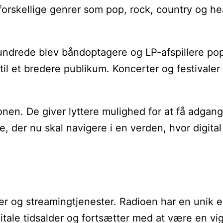
 forskellige genrer som pop, rock, country og h
ndrede blev båndoptagere og LP-afspillere popul
til et bredere publikum. Koncerter og festival
en. De giver lyttere mulighed for at få adgang t
 der nu skal navigere i en verden, hvor digital
edier og streamingtjenester. Radioen har en un
gitale tidsalder og fortsætter med at være en vi