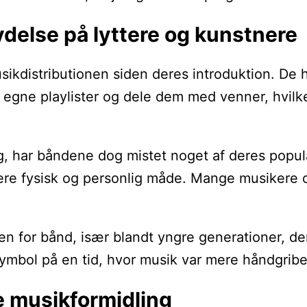
delse på lyttere og kunstnere
sikdistributionen siden deres introduktion. De 
es egne playlister og dele dem med venner, hvilk
sig, har båndene dog mistet noget af deres popu
ere fysisk og personlig måde. Mange musikere o
en for bånd, især blandt yngre generationer, de
mbol på en tid, hvor musik var mere håndgribeli
e musikformidling