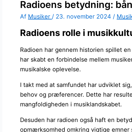
Radioens betydning: bånd
Af
Musiker
/
23. november 2024
/
Musi
Radioens rolle i musikkul
Radioen har gennem historien spillet en 
har skabt en forbindelse mellem musikere
musikalske oplevelse.
I takt med at samfundet har udviklet sig
behov og præferencer. Dette har resulter
mangfoldigheden i musiklandskabet.
Desuden har radioen også haft en betyde
opmærksomhed omkring vigtige emner som 