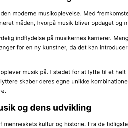
 af den moderne musikoplevelse. Med fremkomste
ioneret måden, hvorpå musik bliver opdaget og n
delig indflydelse på musikernes karrierer. Mange
nger for en ny kunstner, da det kan introducere
.
plever musik på. I stedet for at lytte til et hel
yttere skaber deres egne unikke kombinationer a
re.
usik og dens udvikling
af menneskets kultur og historie. Fra de tidligs