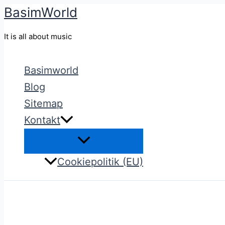
BasimWorld
Gå
til
It is all about music
indholdet
Basimworld
Blog
Sitemap
Kontakt
Cookiepolitik (EU)