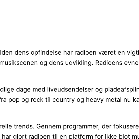
 Siden dens opfindelse har radioen været en vig
musikscenen og dens udvikling. Radioens evne til
dlige dage med liveudsendelser og pladeafspilnin
t fra pop og rock til country og heavy metal nu 
relle trends. Gennem programmer, der fokuserer 
 gjort radioen til en platform for ikke blot m