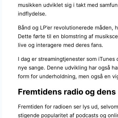
musikken udviklet sig i takt med samfun
indflydelse.
Bånd og LP’er revolutionerede måden, hv
Dette førte til en blomstring af musiks
live og interagere med deres fans.
I dag er streamingtjenester som iTunes o
nye sange. Denne udvikling har også haf
form for underholdning, men også en vigti
Fremtidens radio og dens
Fremtiden for radioen ser lys ud, selvo
stigende popularitet af podcasts og onli