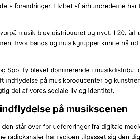
dets forandringer. I løbet af århundrederne har
orpå musik blev distribueret og nydt. I 20. århu
cenen, hvor bands og musikgrupper kunne nå ud 
g Spotify blevet dominerende i musikdistribution
t indflydelse på musikproducenter og kunstnere,
g del af vores sociale liv og identitet.
 indflydelse på musikscenen
m den står over for udfordringer fra digitale m
ne radiokanaler har radioen tilpasset sig den di